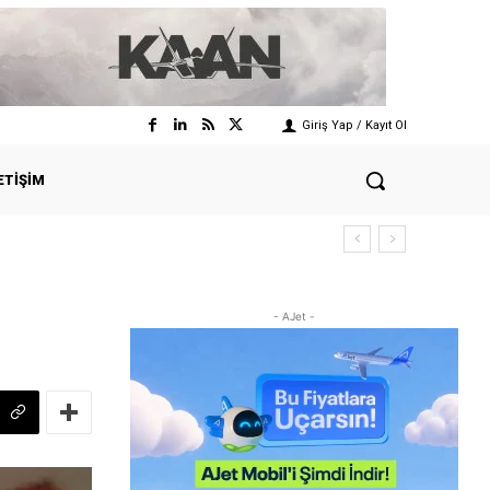
Giriş Yap / Kayıt Ol
ETIŞIM
- AJet -