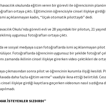
 havacılık okulunda eğitim veren bir görevli ile öğrencisinin planö
rafları ortaya çıktı. Eğitimcinin öğrencisiyle cinsel ilişkiye girdiği
 ismi açıklanmayan kadın, “Uçak otomatik pilottaydı” dedi.
avacılık Okulu’nda görevli evli ve 28 yaşındaki bir pilotun, 21 yaşınd
çekilmiş uygunsuz fotoğrafları ortaya çıktı.
a ve sosyal medyaya sızan fotoğraflarda ismi açıklanmayan pilot i
ülüyor. Fotoğraflarda öğrencinin uygunsuz bir şekilde fotoğraf çek
nı zamanda ikilinin cinsel ilişkiye girerken video çektikleri de ortay
ya çıkmasından sonra pilot ve öğrencinin kurumla ilişiği kesildi. P
Havada daha fazla eğitim verme” vaadiyle ikna ettiği belirtildi. Ces
n cinsel ilişkiye girdiği kayıtlara geçerken videonun nasıl sızdığına d
yapılmadı.
MAK İSTEYENLER SIZDIRDI”