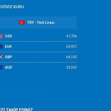
DÖVİZ KURU
TRY - Türk Lirası
USD
47,704
EUR
54,957
GBP
64,142
AUD
33,565
İZİ TAKİP EDİNİZ