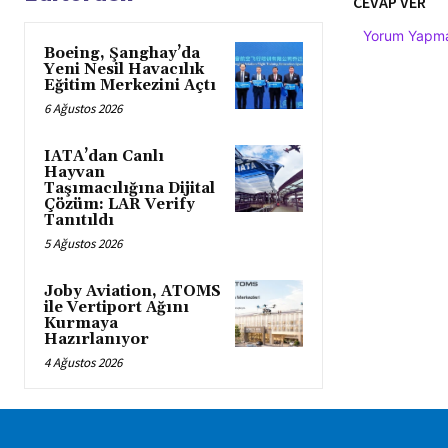
CEVAP VER
Yorum Yapmak
Boeing, Şanghay’da
Yeni Nesil Havacılık
Eğitim Merkezini Açtı
6 Ağustos 2026
IATA’dan Canlı
Hayvan
Taşımacılığına Dijital
Çözüm: LAR Verify
Tanıtıldı
5 Ağustos 2026
Joby Aviation, ATOMS
ile Vertiport Ağını
Kurmaya
Hazırlanıyor
4 Ağustos 2026