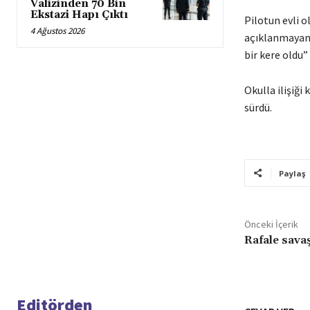
Valizinden 70 Bin
Ekstazi Hapı Çıktı
Pilotun evli o
4 Ağustos 2026
açıklanmayan k
bir kere oldu” 
Okulla ilişiği
sürdü.
Paylaş
Önceki İçerik
Rafale sava
Editörden