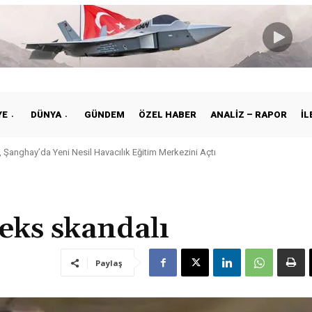
YE
DÜNYA
GÜNDEM
ÖZEL HABER
ANALIZ – RAPOR
İL
 Şanghay’da Yeni Nesil Havacılık Eğitim Merkezini Açtı
eks skandalı
Paylaş