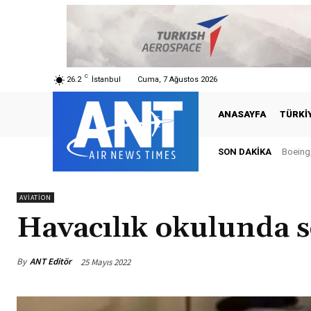
C
26.2
İstanbul
Cuma, 7 Ağustos 2026
ANASAYFA
TÜRKI
SON DAKIKA
Boeing,
AVIATION
Havacılık okulunda s
By
ANT Editör
25 Mayıs 2022