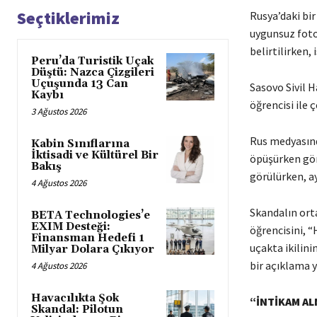
Seçtiklerimiz
Rusya’daki bir
uygunsuz fotoğ
belirtilirken,
Peru’da Turistik Uçak
Düştü: Nazca Çizgileri
Uçuşunda 13 Can
Sasovo Sivil H
Kaybı
öğrencisi ile 
3 Ağustos 2026
Rus medyasınd
Kabin Sınıflarına
İktisadi ve Kültürel Bir
öpüşürken gör
Bakış
görülürken, ay
4 Ağustos 2026
Skandalın orta
BETA Technologies’e
EXIM Desteği:
öğrencisini, “
Finansman Hedefi 1
uçakta ikilini
Milyar Dolara Çıkıyor
bir açıklama 
4 Ağustos 2026
Havacılıkta Şok
“İNTİKAM AL
Skandal: Pilotun