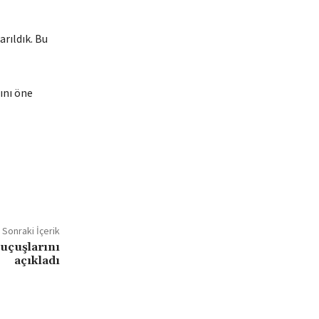
rıldık. Bu
ını öne
Sonraki İçerik
 uçuşlarını
açıkladı