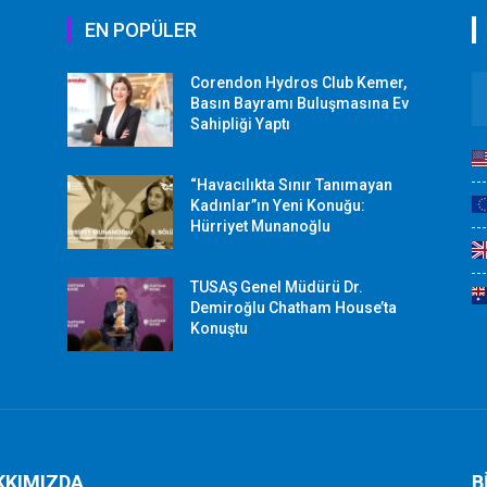
EN POPÜLER
Corendon Hydros Club Kemer,
r
Basın Bayramı Buluşmasına Ev
Sahipliği Yaptı
“Havacılıkta Sınır Tanımayan
Kadınlar”ın Yeni Konuğu:
Hürriyet Munanoğlu
TUSAŞ Genel Müdürü Dr.
Demiroğlu Chatham House’ta
Konuştu
KKIMIZDA
B