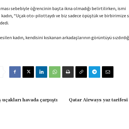
lması sebebiyle öğrencinin başta ikna olmadığı belirtilirken, ismi
adın, “Uçak oto-pilottaydı ve biz sadece öpüştük ve birbirimize sa
dedi.
 kesilen kadın, kendisini kıskanan arkadaşlarının görüntüyü sızdırdığ
ş uçakları havada çarpıştı
Qatar Airways yaz tarifesi