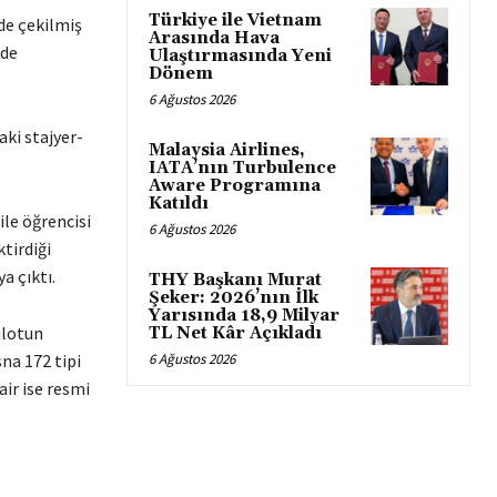
Türkiye ile Vietnam
rde çekilmiş
Arasında Hava
 de
Ulaştırmasında Yeni
Dönem
6 Ağustos 2026
aki stajyer-
Malaysia Airlines,
IATA’nın Turbulence
Aware Programına
Katıldı
le öğrencisi
6 Ağustos 2026
tirdiği
a çıktı.
THY Başkanı Murat
Şeker: 2026’nın İlk
Yarısında 18,9 Milyar
ilotun
TL Net Kâr Açıkladı
sna 172 tipi
6 Ağustos 2026
air ise resmi