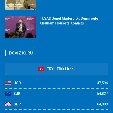
TUSAŞ Genel Müdürü Dr. Demiroğlu
Chatham House’ta Konuştu
DÖVİZ KURU
TRY - Türk Lirası
USD
47,594
EUR
54,827
GBP
64,009