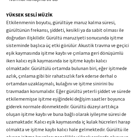
YÜKSEK SESLİ MÜZİK
Etkilenmenin boyutu, gürültüye maruz kalma süresi,
gürültünün frekansı, şiddeti, kesikli ya da sabit olması ile
doğrudan ilişkilidir. Gürültü maruziyeti sonucunda işitme
sisteminde başlıca üç etki görülür: Akustik travma ve geçici
eşik kaymasında işitme kaybı ve çınlama geri dönüşümlü
iken kalıcı eşik kaymasında ise işitme kaybı kalıcı
olmaktadır. Gürültülü ortamda bulunan biri, eğer işitmede
azlık, çınlama gibi bir rahatsızlık fark ederse derhal o
ortamdan uzaklaşmalı, kulağını ve işitme sinirini bu
travmadan korumalıdır. Eğer gürültü yeterli şiddet ve sürede
etkilememişse işitme eşiğindeki değişim saatler boyunca
giderek normale dönmektedir. Gürültü düzeyi arttıkça
oluşan işitme kaybı ve buna bağlı olarak iyileşme süresi de
uzamaktadır. Kalıcı eşik kaymasında iç kulak hücreleri harap
olmakta ve işitme kaybı kalıcı hale gelmektedir. Gürültü ile
oluşan işitme kayıpları genellikle yüksek seslerde oluşur ve