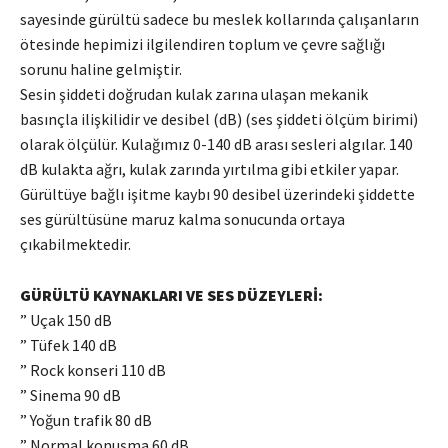
sayesinde gürültü sadece bu meslek kollarında çalışanların
ötesinde hepimizi ilgilendiren toplum ve çevre sağlığı
sorunu haline gelmiştir.
Sesin şiddeti doğrudan kulak zarına ulaşan mekanik
basınçla ilişkilidir ve desibel (dB) (ses şiddeti ölçüm birimi)
olarak ölçülür. Kulağımız 0-140 dB arası sesleri algılar. 140
dB kulakta ağrı, kulak zarında yırtılma gibi etkiler yapar.
Gürültüye bağlı işitme kaybı 90 desibel üzerindeki şiddette
ses gürültüsüne maruz kalma sonucunda ortaya
çıkabilmektedir.
GÜRÜLTÜ KAYNAKLARI VE SES DÜZEYLERİ:
” Uçak 150 dB
” Tüfek 140 dB
” Rock konseri 110 dB
” Sinema 90 dB
” Yoğun trafik 80 dB
” Normal konuşma 60 dB