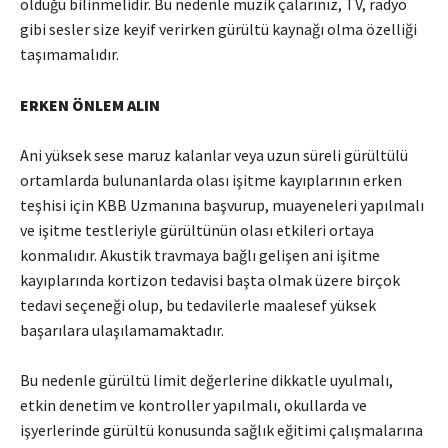
olduğu bilinmelidir. Bu nedenle müzik çalarınız, TV, radyo
gibi sesler size keyif verirken gürültü kaynağı olma özelliği
taşımamalıdır.
ERKEN ÖNLEM ALIN
Ani yüksek sese maruz kalanlar veya uzun süreli gürültülü
ortamlarda bulunanlarda olası işitme kayıplarının erken
teşhisi için KBB Uzmanına başvurup, muayeneleri yapılmalı
ve işitme testleriyle gürültünün olası etkileri ortaya
konmalıdır. Akustik travmaya bağlı gelişen ani işitme
kayıplarında kortizon tedavisi başta olmak üzere birçok
tedavi seçeneği olup, bu tedavilerle maalesef yüksek
başarılara ulaşılamamaktadır.
Bu nedenle gürültü limit değerlerine dikkatle uyulmalı,
etkin denetim ve kontroller yapılmalı, okullarda ve
işyerlerinde gürültü konusunda sağlık eğitimi çalışmalarına