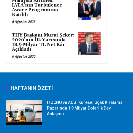
Malaysia Airlines,
IATA’nın Turbulence
Aware Programına
Katıldı
6 Ağustos 2026
THY Başkanı Murat Şeker:
2026’nın İlk Yarısında
18,9 Milyar TL Net Kâr
Açıkladı
6 Ağustos 2026
HAFTANIN ÖZETİ
ITOCHU ve ACG: Küresel Uçak Kiralama
Pazarında 1,9 Milyar Dolarlık Dev
Anlaşma