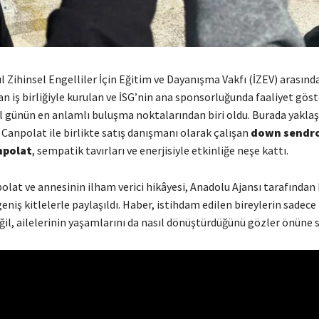
ul Zihinsel Engelliler İçin Eğitim ve Dayanışma Vakfı (İZEV) arasınd
an iş birliğiyle kurulan ve İSG’nin ana sponsorluğunda faaliyet gös
el günün en anlamlı buluşma noktalarından biri oldu. Burada yaklaşık
Canpolat ile birlikte satış danışmanı olarak çalışan
down sendr
npolat
, sempatik tavırları ve enerjisiyle etkinliğe neşe kattı.
lat ve annesinin ilham verici hikâyesi, Anadolu Ajansı tarafından
eniş kitlelerle paylaşıldı. Haber, istihdam edilen bireylerin sadece
ğil, ailelerinin yaşamlarını da nasıl dönüştürdüğünü gözler önüne s