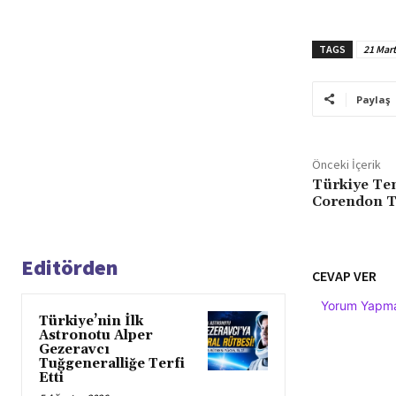
TAGS
21 Mar
Paylaş
Önceki İçerik
Türkiye Te
Corendon T
Editörden
CEVAP VER
Yorum Yapmak
Türkiye’nin İlk
Astronotu Alper
Gezeravcı
Tuğgeneralliğe Terfi
Etti