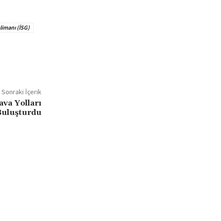
limanı (İSG)
Sonraki İçerik
va Yolları
 Buluşturdu