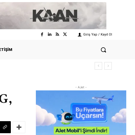
Giriş Yap / Kayıt Ol
ETIŞIM
- AJet -
G,