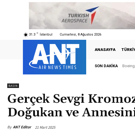
C
31.3
İstanbul
Cumartesi, 8 Ağustos 2026
ANASAYFA
TÜRKI
SON DAKIKA
Türkiy
BASIN
Gerçek Sevgi Kromo
Doğukan ve Annesini
By
ANT Editor
21 Mart 2025