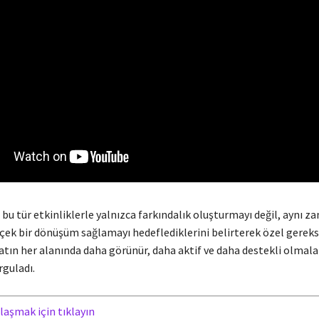
i, bu tür etkinliklerle yalnızca farkındalık oluşturmayı değil, aynı 
ek bir dönüşüm sağlamayı hedeflediklerini belirterek özel gereks
atın her alanında daha görünür, daha aktif ve daha destekli olmala
rguladı.
laşmak için tıklayın