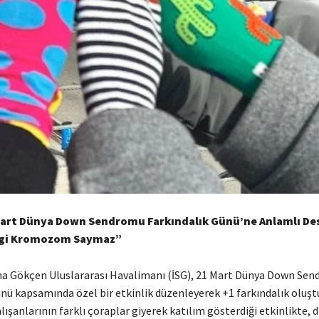
Mart Dünya Down Sendromu Farkındalık Günü’ne Anlamlı De
vgi Kromozom Saymaz”
ha Gökçen Uluslararası Havalimanı (İSG), 21 Mart Dünya Down Se
ünü kapsamında özel bir etkinlik düzenleyerek +1 farkındalık oluşt
ışanlarının farklı çoraplar giyerek katılım gösterdiği etkinlikte,