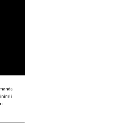
zamanda
inimli
rı