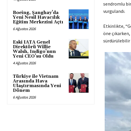
sendromlu bire
vurgulandı.
Boeing, Şanghay’da
Yeni Nesil Havacılık
Eğitim Merkezini Açtı
Etkinlikte, “
6 Ağustos 2026
öne çıkarken, 
sürdürülebilir
Eski IATA Genel
Direktörü Willie
Walsh, Indigo’nun
Yeni CEO’su Oldu
4 Ağustos 2026
Türkiye ile Vietnam
Arasında Hava
Ulaştırmasında Yeni
Dönem
6 Ağustos 2026