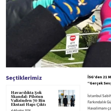
Seçtiklerimiz
İSG’den 21 
“Gerçek Se
Havacılıkta Şok
İstanbul Sabi
Skandal: Pilotun
Valizinden 70 Bin
Farkındalık G
Ekstazi Hapı Çıktı
Havalimanı çal
4 Ağustos 2026