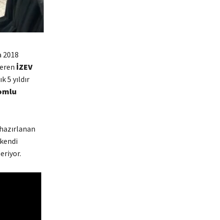
a 2018
teren
İZEV
 5 yıldır
omlu
 hazırlanan
 kendi
eriyor.