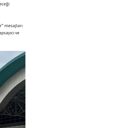
eceği
r” mesajları
psayıcı ve