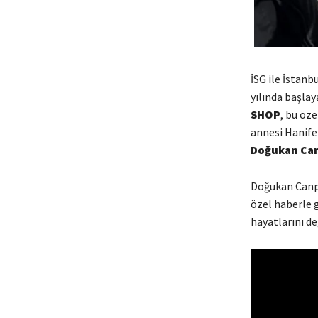
İSG ile İstanb
yılında başlay
SHOP
, bu öz
annesi Hanife 
Doğukan Ca
Doğukan Canpo
özel haberle g
hayatlarını de