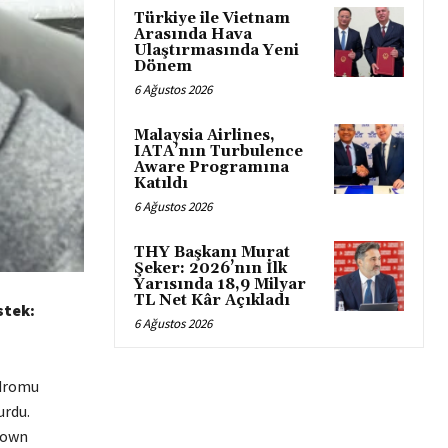
Türkiye ile Vietnam
Arasında Hava
Ulaştırmasında Yeni
Dönem
6 Ağustos 2026
Malaysia Airlines,
IATA’nın Turbulence
Aware Programına
Katıldı
6 Ağustos 2026
THY Başkanı Murat
Şeker: 2026’nın İlk
Yarısında 18,9 Milyar
TL Net Kâr Açıkladı
stek:
6 Ağustos 2026
ndromu
urdu.
 down