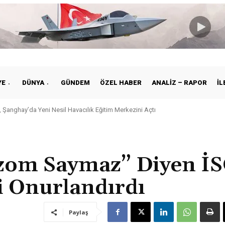
YE
DÜNYA
GÜNDEM
ÖZEL HABER
ANALIZ – RAPOR
İL
e ile Vietnam Arasında Hava Ulaştırmasında Yeni Dönem
zom Saymaz” Diyen İS
 Onurlandırdı
Paylaş