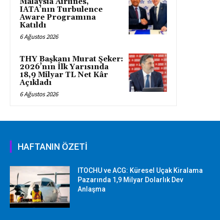
Malaysia Airlines,
IATA’nın Turbulence
Aware Programına
Katıldı
6 Ağustos 2026
THY Başkanı Murat Şeker:
2026’nın İlk Yarısında
18,9 Milyar TL Net Kâr
Açıkladı
6 Ağustos 2026
HAFTANIN ÖZETİ
ITOCHU ve ACG: Küresel Uçak Kiralama
Pazarında 1,9 Milyar Dolarlık Dev
Anlaşma