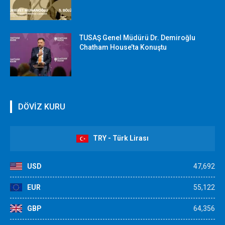
TUSAŞ Genel Müdürü Dr. Demiroğlu
Chatham House’ta Konuştu
DÖVİZ KURU
TRY - Türk Lirası
USD
47,692
EUR
55,122
GBP
64,356