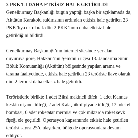
2 PKK’LI DAHA ETKİSİZ HALE GETİRİLDİ
Genelkurmay Başkanlığı bugün yaptığı başka bir açıklamada da,
Aktütün Karakolu saldırısının ardından etkisiz hale getirilen 23
PKK’lıya ek olarak dün 2 PKK’lının daha etkisiz hale
getirildiğini bildirdi.
Genelkurmay Başkanlığı’nın internet sitesinde yer alan
duyuruya göre, Hakkari’nin Şemdinli ilçesi 13. Jandarma Sınır
Bölük Komutanlığı (Aktütün) bölgesinde yapılan arama ve
tarama faaliyetinde, etkisiz hale getirilen 23 teröriste ilave olarak,
dün 2 terörist daha etkisiz hale getirildi.
Teröristlerle birlikte 1 adet Biksi makineli tüfek, 1 adet Kannas
keskin nişancı tüfeği, 2 adet Kalaşnikof piyade tüfeği, 12 adet el
bombası, 6 adet roketatar mermisi ve çok miktarda roket sevk
fişeği ele geçirildi. Operasyon kapsamında etkisiz hale getirilen
terörist sayısı 25’e ulaşırken, bölgede operasyonlara devam
ediliyor.