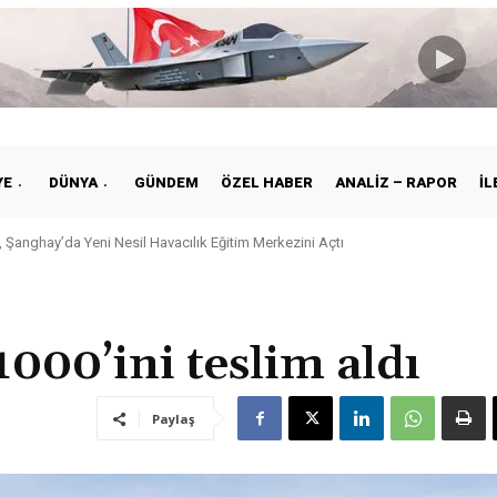
YE
DÜNYA
GÜNDEM
ÖZEL HABER
ANALIZ – RAPOR
İL
 Şanghay’da Yeni Nesil Havacılık Eğitim Merkezini Açtı
000’ini teslim aldı
Paylaş