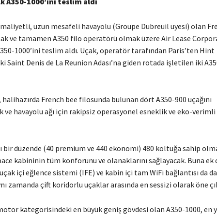
lk A350-1000’ini teslim aldı
 maliyetli, uzun mesafeli havayolu (Groupe Dubreuil üyesi) olan Fr
ak ve tamamen A350 filo operatörü olmak üzere Air Lease Corpor
 A350-1000’ini teslim aldı. Uçak, operatör tarafından Paris’ten Hint
i Saint Denis de La Reunion Adası’na giden rotada işletilen iki A3
, halihazırda French bee filosunda bulunan dört A350-900 uçağını
ve havayolu ağı için rakipsiz operasyonel esneklik ve eko-veriml
flı bir düzende (40 premium ve 440 ekonomi) 480 koltuğa sahip olma
space kabininin tüm konforunu ve olanaklarını sağlayacak. Buna ek 
uçak içi eğlence sistemi (IFE) ve kabin içi tam WiFi bağlantısı da da
nı zamanda çift koridorlu uçaklar arasında en sessizi olarak öne çık
 motor kategorisindeki en büyük geniş gövdesi olan A350-1000, en 