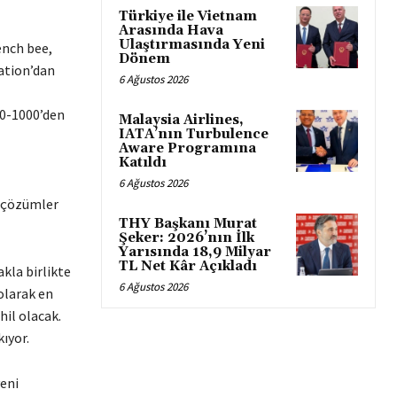
Türkiye ile Vietnam
Arasında Hava
Ulaştırmasında Yeni
ench bee,
Dönem
ation’dan
6 Ağustos 2026
50-1000’den
Malaysia Airlines,
IATA’nın Turbulence
Aware Programına
Katıldı
6 Ağustos 2026
i çözümler
THY Başkanı Murat
Şeker: 2026’nın İlk
Yarısında 18,9 Milyar
TL Net Kâr Açıkladı
kla birlikte
6 Ağustos 2026
olarak en
hil olacak.
ıyor.
yeni