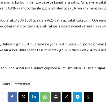
sarıma, karbon fiber gövdeye ve kanatlara sahip. Ayrıca yeni yakıt
rent XWB-97 motorlar ile güçlendirilen uçak 16 bin km menzile uça
k olarak, A350-1000 uçakları %25 daha az yakıt tüketimi, CO
emis
2
es çıkaran motorlarla uçarak rakipsiz operasyonel verimlilik seviy
 Dubreuil grubu, Air Caraïbes’e yönelik Air Lease Corporation’dan 
a bir A350-1000’i daha teslim alarak grubun filosundaki Airbus uça
sonunda, A350 Ailesi dünya çapında 49 müşteriden 913 kesin sipariş
Airbus
flyfrenchbee