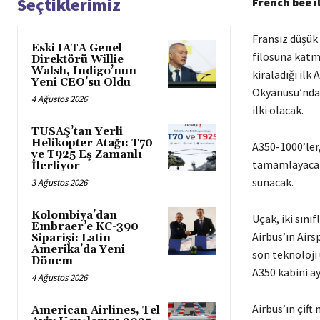
Seçtiklerimiz
French bee i
Fransız düşük
Eski IATA Genel
filosuna katm
Direktörü Willie
Walsh, Indigo’nun
kiraladığı ilk
Yeni CEO’su Oldu
Okyanusu’ndak
4 Ağustos 2026
ilki olacak.
TUSAŞ’tan Yerli
Helikopter Atağı: T70
A350-1000’ler
ve T925 Eş Zamanlı
tamamlayacak 
İlerliyor
sunacak.
3 Ağustos 2026
Kolombiya’dan
Uçak, iki sını
Embraer’e KC-390
Airbus’ın Air
Siparişi: Latin
Amerika’da Yeni
son teknoloji 
Dönem
A350 kabini ay
4 Ağustos 2026
Airbus’ın çift
American Airlines, Tel