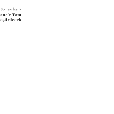
Sonraki İçerik
bane’e Tam
eştirilecek