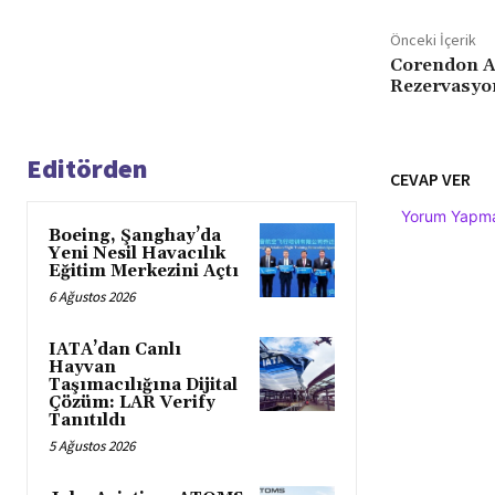
Önceki İçerik
Corendon Ai
Rezervasyo
Editörden
CEVAP VER
Yorum Yapmak
Boeing, Şanghay’da
Yeni Nesil Havacılık
Eğitim Merkezini Açtı
6 Ağustos 2026
IATA’dan Canlı
Hayvan
Taşımacılığına Dijital
Çözüm: LAR Verify
Tanıtıldı
5 Ağustos 2026