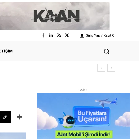
Giriş Yap / Kayıt Ol
ETIŞIM
- AJet -