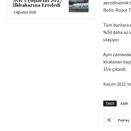
Aviv Uçuşlarını 2027
aerodinamik ta
İlkbaharına Erteledi
Rolls-Royce T
3 Ağustos 2026
Tüm bunlara e
%50 daha az s
ulaşıyor.
Aynı zamanda,
kiralanan başk
15’e çıkardı.
Kasım 2021’in 
TAGS
A350
Paylaş