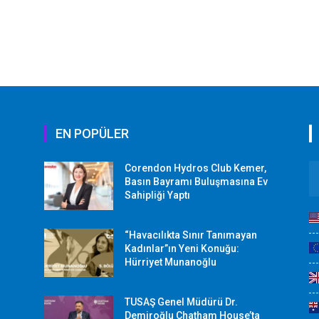
EN POPÜLER
Corendon Hydros Club Kemer,
r
Basın Bayramı Buluşmasına Ev
Sahipliği Yaptı
“Havacılıkta Sınır Tanımayan
Kadınlar”ın Yeni Konuğu:
Hürriyet Munanoğlu
TUSAŞ Genel Müdürü Dr.
Demiroğlu Chatham House’ta