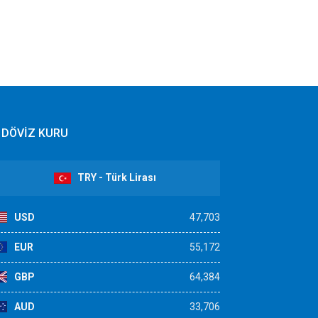
DÖVİZ KURU
TRY - Türk Lirası
USD
47,703
EUR
55,172
GBP
64,384
AUD
33,706