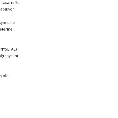
 tasarruflu
biliyor.
yonu ile
elerine
(NYSE: AL)
ğı sayısını
 aldı.