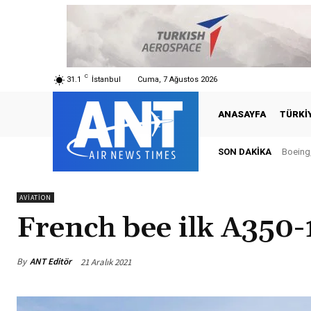
C
31.1
İstanbul
Cuma, 7 Ağustos 2026
ANASAYFA
TÜRKI
SON DAKIKA
Boeing,
AVIATION
French bee ilk A350-1
By
ANT Editör
21 Aralık 2021