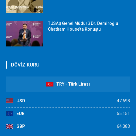
TUSAŞ Genel Müdürü Dr. Demiroğlu
Chatham House’ta Konuştu
DÖVİZ KURU
TRY - Türk Lirası
USD
47,698
EUR
55,151
GBP
64,383