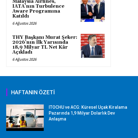
Malaysia Airlines,
IATA’nın Turbulence
Aware Programına
Katıldı
6 Ağustos 2026
THY Başkanı Murat Şeker:
2026’nın İlk Yarısında
18,9 Milyar TL Net Kâr
Açıkladı
6 Ağustos 2026
HAFTANIN ÖZETİ
ITOCHU ve ACG: Küresel Uçak Kiralama
Pazarında 1,9 Milyar Dolarlık Dev
Anlaşma