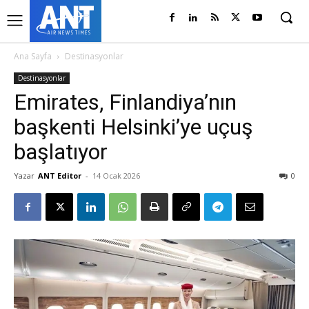
Ana Sayfa
Destinasyonlar
Destinasyonlar
Emirates, Finlandiya’nın
başkenti Helsinki’ye uçuş
başlatıyor
Yazar
ANT Editor
-
14 Ocak 2026
0