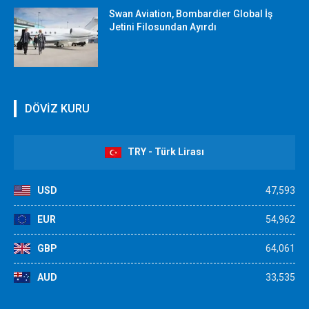
Swan Aviation, Bombardier Global İş
Jetini Filosundan Ayırdı
DÖVİZ KURU
TRY - Türk Lirası
USD
47,593
EUR
54,962
GBP
64,061
AUD
33,535