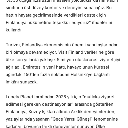
“A350 uçağımızla uzun mesafeli yolculuklarda her kabin
sınıfında üst düzey konfor ve deneyim sunacağız. Bu
hattın hayata geçirilmesinde verdikleri destek için
Finlandiya hükümetine teşekkür ediyoruz” ifadelerini
kullandı.
Turizm, Finlandiya ekonomisinin önemli yapı taşlarından
biri olmaya devam ediyor. Visit Finland verilerine göre
ülke son yıllarda yaklaşık 5 milyon uluslararası ziyaretçiyi
ağırladı. Emirates’in yeni hattı, havayolunun küresel
ağındaki 150’den fazla noktadan Helsinki’ye bağlantı
imkânı sunacak.
Lonely Planet tarafından 2026 yılı için “mutlaka ziyaret
edilmesi gereken destinasyonlar” arasında gösterilen
Finlandiya; Kuzey Işıkları altında Arktik deneyimlerden,
yaz aylarında yaşanan “Gece Yarısı Güneşi” fenomenine
kadar yıl boyunca farklı deneyimler sunuyor. Ülke