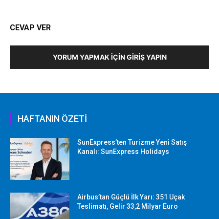
CEVAP VER
YORUM YAPMAK İÇIN GIRIŞ YAPIN
HAFTANIN ÖZETİ
SunExpress’ten Turizme Yeni Satış
Kanalı: SunExpress Holidays
Airbus’tan Güçlü İlk Yarı: 351 Uçak
Teslimatı, Gelir 33,2 Milyar Euro