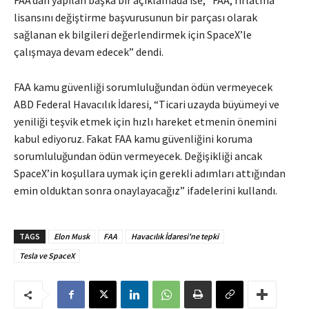
FAA’dan yapılan başka bir açıklamada ise, “FAA, fırlatma
lisansını değiştirme başvurusunun bir parçası olarak
sağlanan ek bilgileri değerlendirmek için SpaceX’le
çalışmaya devam edecek” dendi.
FAA kamu güvenliği sorumluluğundan ödün vermeyecek
ABD Federal Havacılık İdaresi, “Ticari uzayda büyümeyi ve
yeniliği teşvik etmek için hızlı hareket etmenin önemini
kabul ediyoruz. Fakat FAA kamu güvenliğini koruma
sorumluluğundan ödün vermeyecek. Değişikliği ancak
SpaceX’in koşullara uymak için gerekli adımları attığından
emin olduktan sonra onaylayacağız” ifadelerini kullandı.
TAGS
Elon Musk
FAA
Havacılık İdaresi'ne tepki
Tesla ve SpaceX