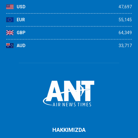
USD
47,697
EUR
55,145
GBP
64,349
AUD
33,717
HAKKIMIZDA