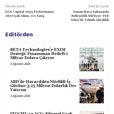
Önceki İçerik
Sonraki İçerik
DAE Capital 2025 Performansı:
Yunan Hava Sahasında
280 Uçak Alımı, 112 Satış
Belirsizlik Sürüyor: FIR
Atina’da Teknik Aksaklık
Editörden
BETA Technologies’e EXIM
Desteği: Finansman Hedefi 1
Milyar Dolara Çıkıyor
4 Ağustos 2026
ABD’de Havacılıkta Nitelikli İş
Gücüne 3,25 Milyon Dolarlık Dev
Yatırım
3 Ağustos 2026
ITOCHU ve ACG: Küresel Uçak