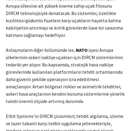
Avrupa ülkesine ait yüksek öneme sahip uçak filosunu
DIRCM teknolojisiyle donatacak. Bu sistemler, özellikle
kızılötesi güdümlü füzelere karşı uçakların hayatta kalma
kabiliyetini artırmayı ve kritik görevlerde ilave bir savunma
katmanı sağlamayı hedefliyor.
Anlaşmaların diğer bölümünde ise,
NATO
üyesi Avrupa
ülkelerinin askeri nakliye uçakları için DIRCM sistemlerinin
tedariki yer alıyor. Bu kapsamda, stratejik hava nakliye
görevlerinde kullanılan platformların tehdit ortamlarında
daha güvenli şekilde operasyon icra edebilmesi
amaçlanıyor. Artan bölgesel riskler ve asimetrik tehditler,
askeri hava araçlarının kendini koruma sistemlerine yönelik
talebi önemli ölçüde artırmış durumda.
Elbit Systems’in DIRCM çözümleri; tehdit algılama, izleme
ve lazer tabanlı karşı tedbir uygulama yetenekleriyle,
modern askeri ve özel görev uçaklarında yaygın olarak