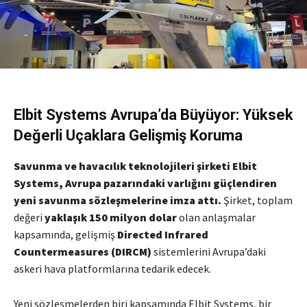
Elbit Systems Avrupa’da Büyüyor: Yüksek
Değerli Uçaklara Gelişmiş Koruma
Savunma ve havacılık teknolojileri şirketi
Elbit
Systems
, Avrupa pazarındaki varlığını güçlendiren
yeni savunma sözleşmelerine imza attı.
Şirket, toplam
değeri
yaklaşık 150 milyon dolar
olan anlaşmalar
kapsamında, gelişmiş
Directed Infrared
Countermeasures (DIRCM)
sistemlerini Avrupa’daki
askeri hava platformlarına tedarik edecek.
Yeni sözleşmelerden biri kapsamında Elbit Systems, bir