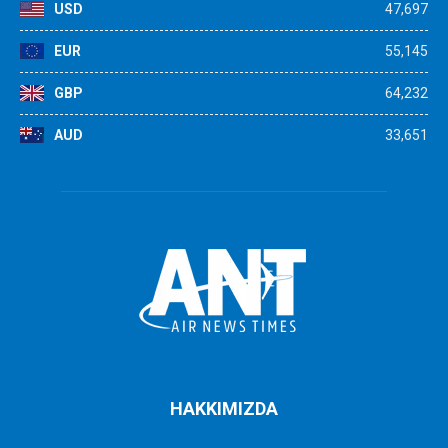
USD
47,697
EUR
55,145
GBP
64,232
AUD
33,651
HAKKIMIZDA