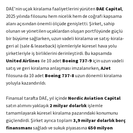
DAE’nin uçak kiralama faaliyetlerini yürüten
DAE Capital
,
2025 yılında filosunu hem nicelik hem de coğrafi kapsama
alanı açısından önemli ölçüde genişletti. Şirket, sahip
olunan ve yönetilen uçaklardan oluşan portföyünde güçlü
bir büyüme sağlarken, uzun vadeli kiralama ve satış-kirala-
geri al (sale & leaseback) işlemleriyle küresel hava yolu
şirketleriyle iş birliklerini derinleştirdi. Bu kapsamda
United Airlines
ile 10 adet
Boeing 737-9
için uzun vadeli
satış ve geri kiralama anlaşması imzalanırken,
AJet
filosuna da 10 adet
Boeing 737-8
uzun dönemli kiralama
yoluyla kazandırıldı.
Finansal tarafta DAE, yıl içinde
Nordic Aviation Capital
satın alımını yaklaşık
2 milyar dolarlık
işlemle
tamamlayarak küresel kiralama pazarındaki konumunu
güçlendirdi. Şirket ayrıca toplam
3,9 milyar dolarlık borç
finansmanı
sağladı ve sukuk piyasasına
650 milyon