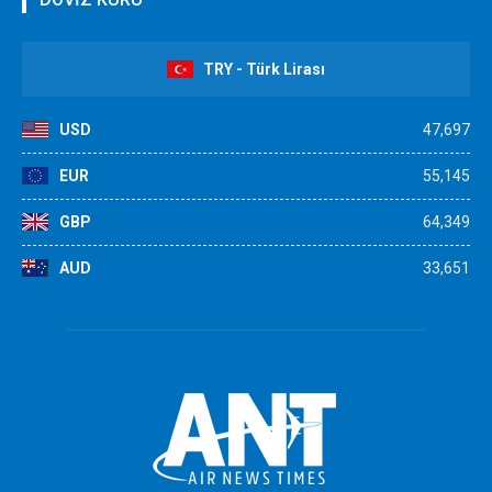
TRY - Türk Lirası
USD
47,697
EUR
55,145
GBP
64,349
AUD
33,651