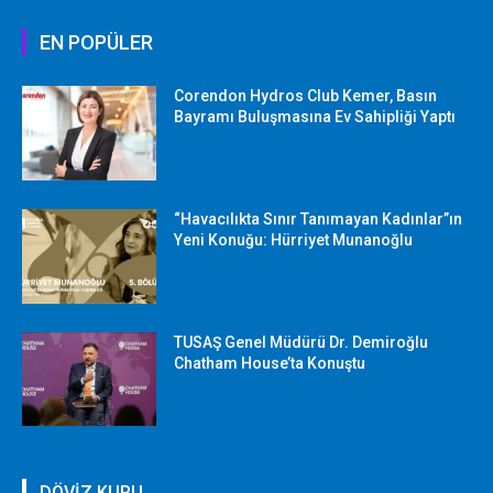
EN POPÜLER
Corendon Hydros Club Kemer, Basın
Bayramı Buluşmasına Ev Sahipliği Yaptı
“Havacılıkta Sınır Tanımayan Kadınlar”ın
Yeni Konuğu: Hürriyet Munanoğlu
TUSAŞ Genel Müdürü Dr. Demiroğlu
Chatham House’ta Konuştu
DÖVİZ KURU