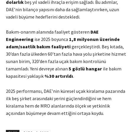
dolarlık
beş yıl vadeli ihraçla erişim sağladı. Bu adımlar,
DAE’nin bilanço yapısını daha da sağlamlaştırırken, uzun
vadeli büyüme hedeflerini destekledi.
Bakım-onarım alanında faaliyet gösteren
DAE
Engineering
ise 2025 boyunca
1,8 milyonun üzerinde
adam/saatlik bakım faaliyeti
gerçekleştirdi. Beş kıtada,
30’dan fazla ülkeden 60’tan fazla hava yolu şirketine hizmet
sunan birim, 320’den fazla uçak bakım kontrolünü
tamamladı. Yeni devreye alınan
5 gözlü hangar
ile bakım
kapasitesi yaklaşık
%30 artırıldı
.
2025 performansı, DAE’nin küresel uçak kiralama pazarında
ilk beş şirket arasındaki yerini güçlendirdiğini ve hem
kiralama hem de MRO alanlarında ölçek ve yetkinlik
açısından büyümeye devam ettiğini ortaya koydu.