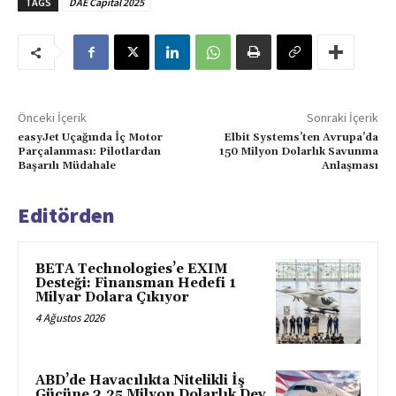
TAGS
DAE Capital 2025
Önceki İçerik
Sonraki İçerik
easyJet Uçağında İç Motor
Elbit Systems’ten Avrupa’da
Parçalanması: Pilotlardan
150 Milyon Dolarlık Savunma
Başarılı Müdahale
Anlaşması
Editörden
BETA Technologies’e EXIM
Desteği: Finansman Hedefi 1
Milyar Dolara Çıkıyor
4 Ağustos 2026
ABD’de Havacılıkta Nitelikli İş
Gücüne 3,25 Milyon Dolarlık Dev