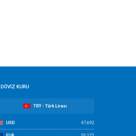
DÖVİZ KURU
TRY - Türk Lirası
USD
47,692
EUR
55,122