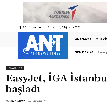
C
26.1
İstanbul
Cumartesi, 8 Ağustos 2026
ANASAYFA
TÜRKI
SON DAKIKA
Boeing, Şa
Türkiy
HAVAYOLLARI
EasyJet, İGA İstanbu
başladı
By
ANT Editor
10 Haziran 2023