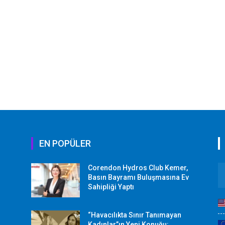
EN POPÜLER
Corendon Hydros Club Kemer,
r
Basın Bayramı Buluşmasına Ev
Sahipliği Yaptı
“Havacılıkta Sınır Tanımayan
Kadınlar”ın Yeni Konuğu: