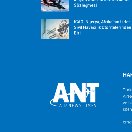
Sözleşmesi
ICAO: Nijerya, Afrika’nın Lider
Sivil Havacılık Otoritelerinden
Biri
HA
Türki
AirN
ve i
siten
emai