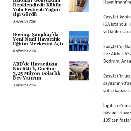
Balonlar Gökyüzünü
Havalimanı’na
Renklendirdi: Kültür
Yolu Festivali Yoğun
İlgi Gördü
EasyJet kabin 
3 Ağustos 2026
İGA İstanbul H
yetkililer tar
Boeing, Şanghay’da
Yeni Nesil Havacılık
Eğitim Merkezini Açtı
EasyJet’in Ma
6 Ağustos 2026
kez Airbus A32
Bodrum, Antal
ABD’de Havacılıkta
Nitelikli İş Gücüne
3,25 Milyon Dolarlık
EasyJet’in uç
Dev Yatırım
sayısının 90’a
3 Ağustos 2026
yolcu kapasit
İngiltere’nin 
başladı. Hava 
135’ten fazla 