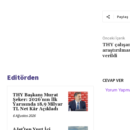
Paylaş
Önceki İçerik
THY çalışan
araştırılmas
verildi
Editörden
CEVAP VER
Yorum Yapmak
THY Başkanı Murat
Şeker: 2026’nın İlk
Yarısında 18,9 Milyar
TL Net Kâr Açıkladı
6 Ağustos 2026
AJet’ten Yurt İçi