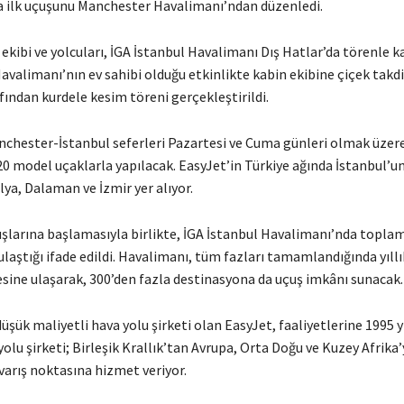
 ilk uçuşunu Manchester Havalimanı’ndan düzenledi.
ekibi ve yolcuları, İGA İstanbul Havalimanı Dış Hatlar’da törenle ka
avalimanı’nın ev sahibi olduğu etkinlikte kabin ekibine çiçek takd
afından kurdele kesim töreni gerçekleştirildi.
nchester-İstanbul seferleri Pazartesi ve Cuma günleri olmak üzere
0 model uçaklarla yapılacak. EasyJet’in Türkiye ağında İstanbul’un 
ya, Dalaman ve İzmir yer alıyor.
uşlarına başlamasıyla birlikte, İGA İstanbul Havalimanı’nda topla
 ulaştığı ifade edildi. Havalimanı, tüm fazları tamamlandığında yıll
esine ulaşarak, 300’den fazla destinasyona da uçuş imkânı sunacak.
düşük maliyetli hava yolu şirketi olan EasyJet, faaliyetlerine 1995 y
yolu şirketi; Birleşik Krallık’tan Avrupa, Orta Doğu ve Kuzey Afrika
varış noktasına hizmet veriyor.