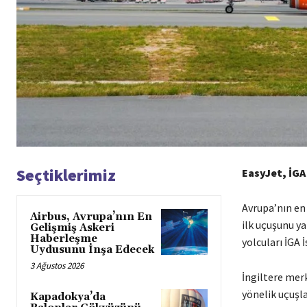
Seçtiklerimiz
EasyJet, İGA
Avrupa’nın en 
Airbus, Avrupa’nın En
ilk uçuşunu ya
Gelişmiş Askeri
Haberleşme
yolcuları İGA 
Uydusunu İnşa Edecek
3 Ağustos 2026
İngiltere merk
yönelik uçuşla
Kapadokya’da