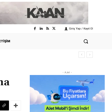
Giriş Yap / Kayıt Ol
ETIŞIM
- AJet -
na