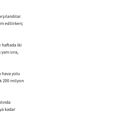
rşılandılar.
im edilirken;
 haftada iki
yanı sıra,
m hava yolu
ık 200 milyon
ılında
’ya kadar