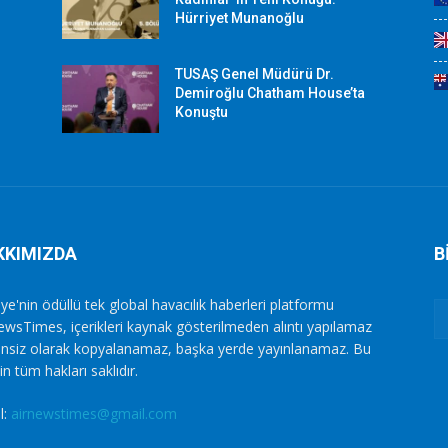
Hürriyet Munanoğlu
TUSAŞ Genel Müdürü Dr.
Demiroğlu Chatham House’ta
Konuştu
KKIMIZDA
B
ye'nin ödüllü tek global havacılık haberleri platformu
ewsTimes, içerikleri kaynak gösterilmeden alıntı yapılamaz
zinsiz olarak kopyalanamaz, başka yerde yayınlanamaz. Bu
in tüm hakları saklıdır.
l:
airnewstimes@gmail.com