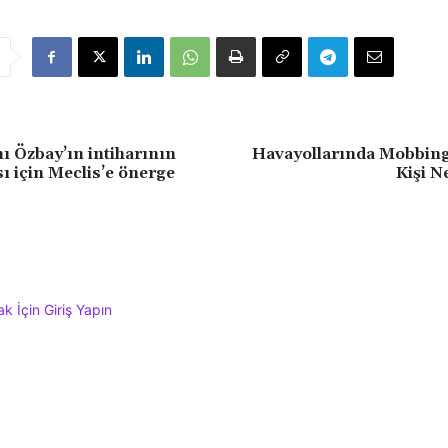
ı Özbay’ın intiharının
Havayollarında Mobbin
ı için Meclis’e önerge
Kişi N
 İçin Giriş Yapın