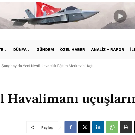
YE
DÜNYA
GÜNDEM
ÖZEL HABER
ANALIZ – RAPOR
İL
nghay’da Yeni Nesil Havacılık Eğitim Merkezini Açtı
e ile Vietnam Arasında Hava Ulaştırmasında Yeni Dönem
l Havalimanı uçuşları
Paylaş