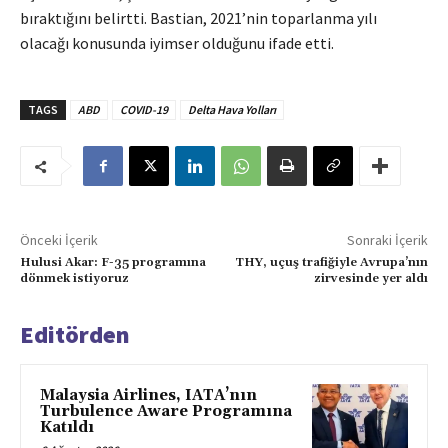
bıraktığını belirtti. Bastian, 2021’nin toparlanma yılı
olacağı konusunda iyimser olduğunu ifade etti.
TAGS
ABD
COVID-19
Delta Hava Yolları
Önceki İçerik
Sonraki İçerik
Hulusi Akar: F-35 programına
THY, uçuş trafiğiyle Avrupa’nın
dönmek istiyoruz
zirvesinde yer aldı
Editörden
Malaysia Airlines, IATA’nın
Turbulence Aware Programına
Katıldı