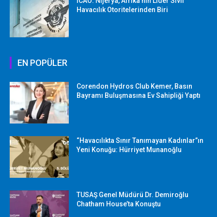
ICAO: Nijerya, Afrika’nın Lider Sivil
Havacılık Otoritelerinden Biri
EN POPÜLER
Corendon Hydros Club Kemer, Basın
Bayramı Buluşmasına Ev Sahipliği Yaptı
“Havacılıkta Sınır Tanımayan Kadınlar”ın
Yeni Konuğu: Hürriyet Munanoğlu
TUSAŞ Genel Müdürü Dr. Demiroğlu
Chatham House’ta Konuştu