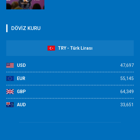
DÖVİZ KURU
TRY - Türk Lirası
USD
47,697
EUR
55,145
GBP
64,349
AUD
33,651