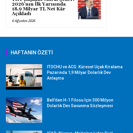
2026’nın İlk Yarısında
18,9 Milyar TL Net Kâr
Açıkladı
6 Ağustos 2026
HAFTANIN ÖZETİ
ITOCHU ve ACG: Küresel Uçak Kiralama
Pazarında 1,9 Milyar Dolarlık Dev
Anlaşma
Bell’den H-1 Filosu İçin 300 Milyon
Dolarlık Dev Savunma Sözleşmesi