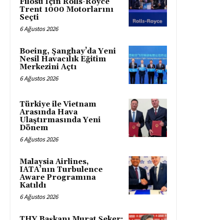
Filosu İçin Rolls-Royce
Trent 1000 Motorlarını
Seçti
6 Ağustos 2026
Boeing, Şanghay’da Yeni
Nesil Havacılık Eğitim
Merkezini Açtı
6 Ağustos 2026
Türkiye ile Vietnam
Arasında Hava
Ulaştırmasında Yeni
Dönem
6 Ağustos 2026
Malaysia Airlines,
IATA’nın Turbulence
Aware Programına
Katıldı
6 Ağustos 2026
THY Başkanı Murat Şeker: