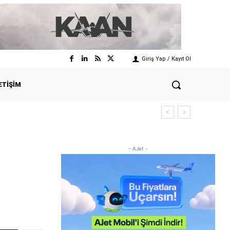
Giriş Yap / Kayıt Ol
ETIŞIM
- AJet -