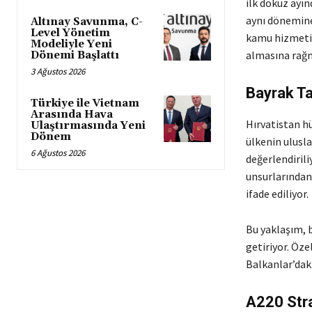
ilk dokuz ayın
aynı dönemine 
Altınay Savunma, C-
Level Yönetim
kamu hizmeti 
Modeliyle Yeni
almasına rağm
Dönemi Başlattı
3 Ağustos 2026
Bayrak Ta
Türkiye ile Vietnam
Arasında Hava
Hırvatistan hü
Ulaştırmasında Yeni
Dönem
ülkenin ulusl
6 Ağustos 2026
değerlendiril
unsurlarından 
ifade ediliyor.
Bu yaklaşım, b
getiriyor. Öze
Balkanlar’dak
A220 Stra