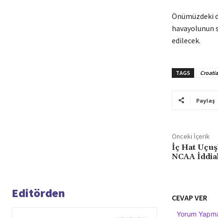
Önümüzdeki dö
havayolunun s
edilecek.
TAGS
Croatia
Paylaş
Önceki İçerik
İç Hat Uçuş
NCAA İddial
Editörden
CEVAP VER
Yorum Yapmak