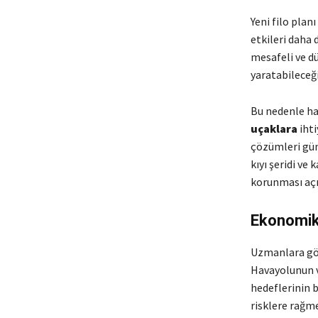
Yeni filo plan
etkileri daha 
mesafeli ve dü
yaratabileceği
Bu nedenle ha
uçaklara
ihti
çözümleri gün
kıyı şeridi ve
korunması açı
Ekonomik 
Uzmanlara gör
Havayolunun va
hedeflerinin b
risklere rağme