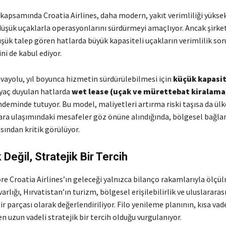
ı kapsamında Croatia Airlines, daha modern, yakıt verimliliği yükse
düşük uçaklarla operasyonlarını sürdürmeyi amaçlıyor. Ancak şirket
şük talep gören hatlarda büyük kapasiteli uçakların verimlilik sor
ni de kabul ediyor.
vayolu, yıl boyunca hizmetin sürdürülebilmesi için
küçük kapasit
yaç duyulan hatlarda
wet lease (uçak ve mürettebat kiralama
deminde tutuyor. Bu model, maliyetleri artırma riski taşısa da ül
 kara ulaşımındaki mesafeler göz önüne alındığında, bölgesel bağlan
sından kritik görülüyor.
Değil, Stratejik Bir Tercih
e Croatia Airlines’ın geleceği yalnızca bilanço rakamlarıyla ölçü
rlığı, Hırvatistan’ın turizm, bölgesel erişilebilirlik ve uluslararas
ir parçası olarak değerlendiriliyor. Filo yenileme planının, kısa vad
n uzun vadeli stratejik bir tercih olduğu vurgulanıyor.