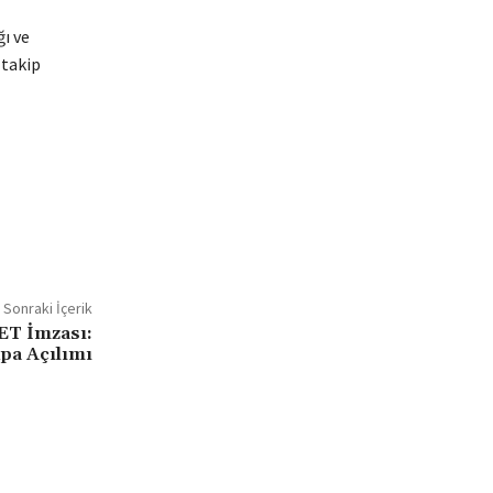
ı ve
 takip
Sonraki İçerik
T İmzası:
upa Açılımı