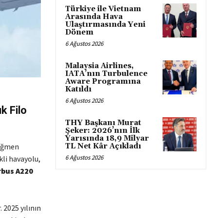
Türkiye ile Vietnam
Arasında Hava
Ulaştırmasında Yeni
Dönem
6 Ağustos 2026
Malaysia Airlines,
IATA’nın Turbulence
Aware Programına
Katıldı
6 Ağustos 2026
k Filo
THY Başkanı Murat
Şeker: 2026’nın İlk
Yarısında 18,9 Milyar
rağmen
TL Net Kâr Açıkladı
6 Ağustos 2026
kli havayolu,
rbus A220
 2025 yılının