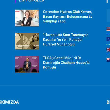
Corendon Hydros Club Kemer,
r
Basın Bayramı Buluşmasına Ev
Sahipliği Yaptı
“Havacılıkta Sınır Tanımayan
Kadınlar”ın Yeni Konuğu:
Hürriyet Munanoğlu
TUSAŞ Genel Müdürü Dr.
Demiroğlu Chatham House’ta
Konuştu
KKIMIZDA
B