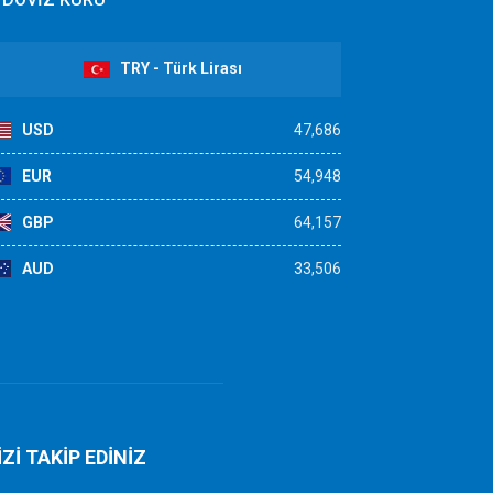
TRY - Türk Lirası
USD
47,686
EUR
54,948
GBP
64,157
AUD
33,506
İZİ TAKİP EDİNİZ