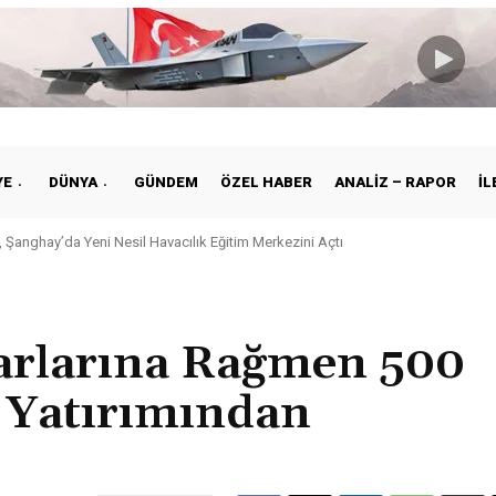
YE
DÜNYA
GÜNDEM
ÖZEL HABER
ANALIZ – RAPOR
İL
 Şanghay’da Yeni Nesil Havacılık Eğitim Merkezini Açtı
rarlarına Rağmen 500
o Yatırımından