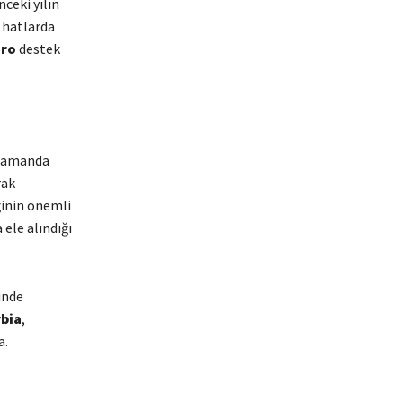
nceki yılın
ç hatlarda
uro
destek
ı zamanda
rak
ğinin önemli
 ele alındığı
inde
rbia
,
a.