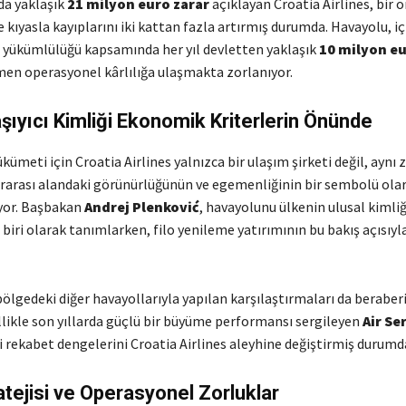
da yaklaşık
21 milyon euro zarar
açıklayan Croatia Airlines, bir ö
kıyasla kayıplarını iki kattan fazla artırmış durumda. Havayolu, i
yükümlülüğü kapsamında her yıl devletten yaklaşık
10 milyon e
en operasyonel kârlılığa ulaşmakta zorlanıyor.
şıyıcı Kimliği Ekonomik Kriterlerin Önünde
kümeti için Croatia Airlines yalnızca bir ulaşım şirketi değil, ayn
ararası alandaki görünürlüğünün ve egemenliğinin bir sembolü ola
iyor. Başbakan
Andrej Plenković
, havayolunu ülkenin ulusal kimli
biri olarak tanımlarken, filo yenileme yatırımının bu bakış açısıyla
ölgedeki diğer havayollarıyla yapılan karşılaştırmaları da beraber
llikle son yıllarda güçlü bir büyüme performansı sergileyen
Air Se
i rekabet dengelerini Croatia Airlines aleyhine değiştirmiş durumd
tejisi ve Operasyonel Zorluklar