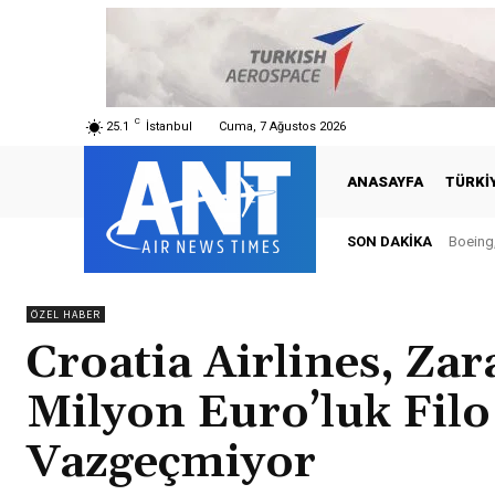
C
25.1
İstanbul
Cuma, 7 Ağustos 2026
ANASAYFA
TÜRKI
SON DAKIKA
Boeing,
ÖZEL HABER
Croatia Airlines, Za
Milyon Euro’luk Fil
Vazgeçmiyor