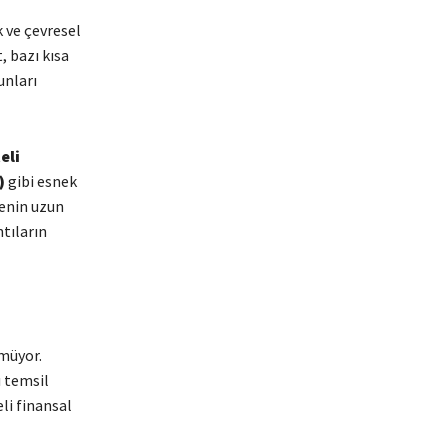
k ve çevresel
, bazı kısa
unları
eli
)
gibi esnek
kenin uzun
tıların
lmüyor.
ı temsil
eli finansal