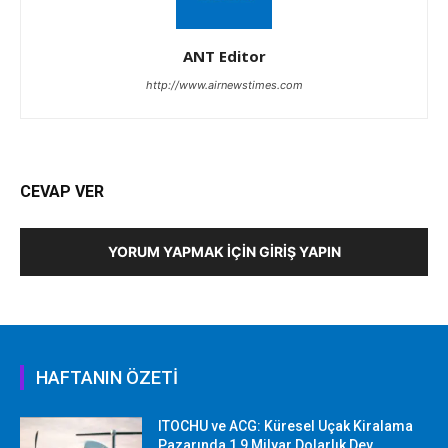
ANT Editor
http://www.airnewstimes.com
CEVAP VER
YORUM YAPMAK İÇIN GIRIŞ YAPIN
HAFTANIN ÖZETİ
ITOCHU ve ACG: Küresel Uçak Kiralama
Pazarında 1,9 Milyar Dolarlık Dev