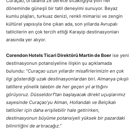
Curaçao, ortalama 28 derece sıcaklığıyla yılın her
döneminde güneşli bir tatil deneyimi sunuyor. Beyaz
kumlu plajları, turkuaz denizi, renkli mimarisi ve zengin
kültürel yapısıyla öne çıkan ada, son yıllarda Avrupalı
tatilcilerin en çok tercih ettiği Karayip destinasyonları
arasında yer alıyor.
Corendon Hotels Ticari Direktörü Martin de Boer
ise yeni
destinasyonun potansiyeline ilişkin şu açıklamada
bulundu:
“Curaçao uzun yıllardır misafirlerimizin en çok
ilgi gösterdiği uzak destinasyonlardan biri. Almanya çıkışlı
tatillere yönelik talebin de her geçen yıl arttığını
görüyoruz. Düsseldorf’tan başlayacak direkt uçuşlarımız
sayesinde Curaçao’yu Alman, Hollandalı ve Belçikalı
tatilciler için daha erişilebilir hale getirirken,
destinasyonun büyüme potansiyeli yüksek bir pazardaki
bilinirliğini de artıracağız.”