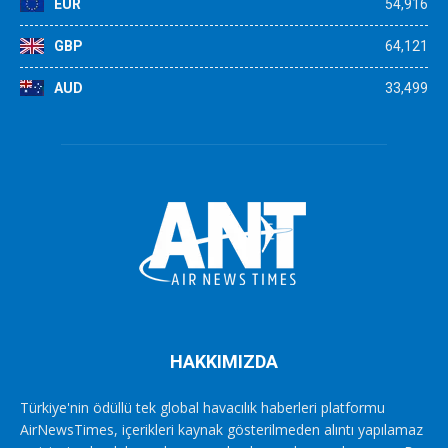
EUR
54,916
GBP
64,121
AUD
33,499
HAKKIMIZDA
Türkiye'nin ödüllü tek global havacılık haberleri platformu
AirNewsTimes, içerikleri kaynak gösterilmeden alıntı yapılamaz