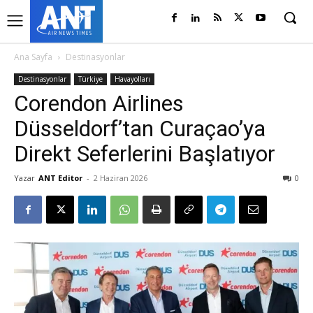
Ana Sayfa
Destinasyonlar
Destinasyonlar
Türkiye
Havayolları
Corendon Airlines
Düsseldorf’tan Curaçao’ya
Direkt Seferlerini Başlatıyor
Yazar
ANT Editor
-
2 Haziran 2026
0