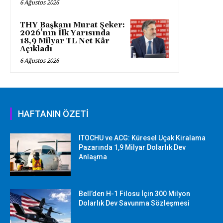
6 Ağustos 2026
THY Başkanı Murat Şeker:
2026’nın İlk Yarısında
18,9 Milyar TL Net Kâr
Açıkladı
6 Ağustos 2026
HAFTANIN ÖZETİ
ITOCHU ve ACG: Küresel Uçak Kiralama
Pazarında 1,9 Milyar Dolarlık Dev
Anlaşma
Bell’den H-1 Filosu İçin 300 Milyon
Dolarlık Dev Savunma Sözleşmesi