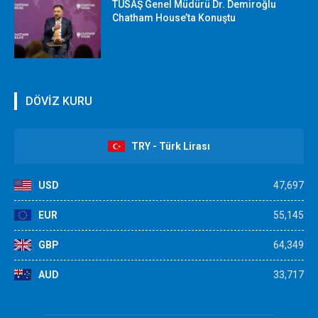
TUSAŞ Genel Müdürü Dr. Demiroğlu
Chatham House’ta Konuştu
DÖVİZ KURU
TRY - Türk Lirası
USD
47,697
EUR
55,145
GBP
64,349
AUD
33,717