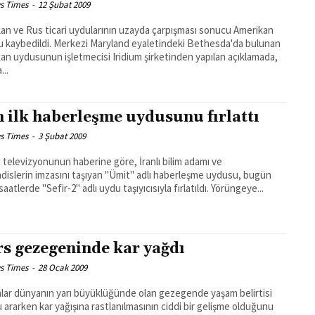
s Times
-
12 Şubat 2009
an ve Rus ticari uydularının uzayda çarpışması sonucu Amerikan
 kaybedildi. Merkezi Maryland eyaletindeki Bethesda'da bulunan
an uydusunun işletmecisi Iridium şirketinden yapılan açıklamada,
...
n ilk haberleşme uydusunu fırlattı
s Times
-
3 Şubat 2009
 televizyonunun haberine göre, İranlı bilim adamı ve
islerin imzasını taşıyan "Ümit" adlı haberleşme uydusu, bugün
erken saatlerde "Sefir-2" adlı uydu taşıyıcısıyla fırlatıldı. Yörüngeye...
s gezegeninde kar yağdı
s Times
-
28 Ocak 2009
ar dünyanın yarı büyüklüğünde olan gezegende yaşam belirtisi
u ararken kar yağışına rastlanılmasının ciddi bir gelişme olduğunu