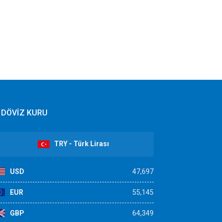
DÖVİZ KURU
TRY - Türk Lirası
USD
47,697
EUR
55,145
GBP
64,349