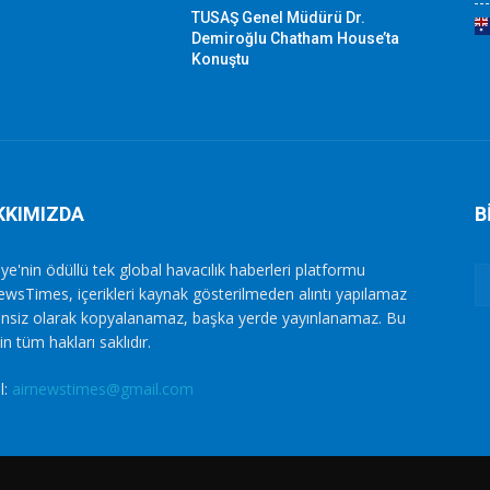
TUSAŞ Genel Müdürü Dr.
Demiroğlu Chatham House’ta
Konuştu
KKIMIZDA
B
ye'nin ödüllü tek global havacılık haberleri platformu
ewsTimes, içerikleri kaynak gösterilmeden alıntı yapılamaz
zinsiz olarak kopyalanamaz, başka yerde yayınlanamaz. Bu
in tüm hakları saklıdır.
l:
airnewstimes@gmail.com