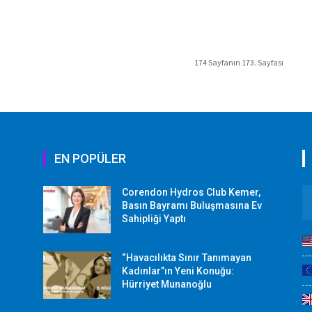
174 Sayfanın 173. Sayfası
EN POPÜLER
Corendon Hydros Club Kemer,
r
Basın Bayramı Buluşmasına Ev
Sahipliği Yaptı
“Havacılıkta Sınır Tanımayan
Kadınlar”ın Yeni Konuğu:
Hürriyet Munanoğlu