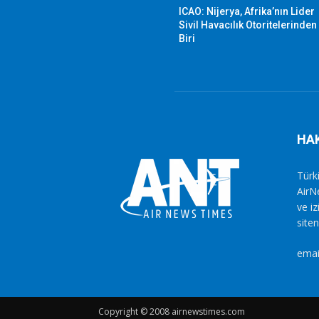
ICAO: Nijerya, Afrika’nın Lider
Sivil Havacılık Otoritelerinden
Biri
HA
Türki
AirN
ve i
siten
emai
Copyright © 2008 airnewstimes.com