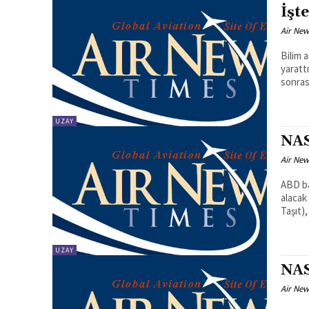
İşt
Air New
Bilim a
yaratt
sonras
UZAY
NAS
Air New
ABD ba
alacak
Taşıt),
UZAY
NAS
Air New