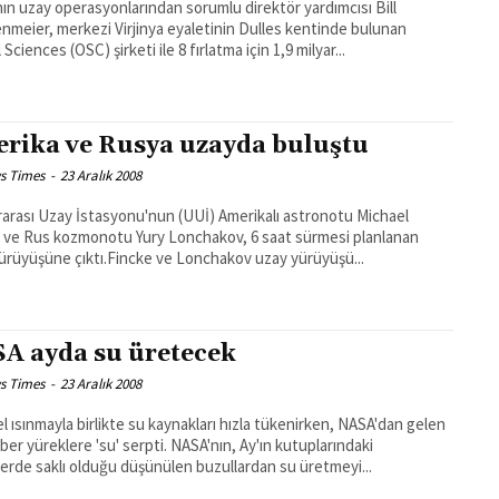
ın uzay operasyonlarından sorumlu direktör yardımcısı Bill
nmeier, merkezi Virjinya eyaletinin Dulles kentinde bulunan
 Sciences (OSC) şirketi ile 8 fırlatma için 1,9 milyar...
rika ve Rusya uzayda buluştu
s Times
-
23 Aralık 2008
rarası Uzay İstasyonu'nun (UUİ) Amerikalı astronotu Michael
 ve Rus kozmonotu Yury Lonchakov, 6 saat sürmesi planlanan
ürüyüşüne çıktı.Fincke ve Lonchakov uzay yürüyüşü...
A ayda su üretecek
s Times
-
23 Aralık 2008
l ısınmayla birlikte su kaynakları hızla tükenirken, NASA'dan gelen
ber yüreklere 'su' serpti. NASA'nın, Ay'ın kutuplarındaki
lerde saklı olduğu düşünülen buzullardan su üretmeyi...