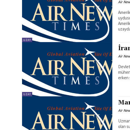
Air New
Amerik
uydusu
Amerik
uzayda
UZAY
İra
Air New
Devlet
mühend
UZAY
Mar
Air New
Uzmanl
olan s