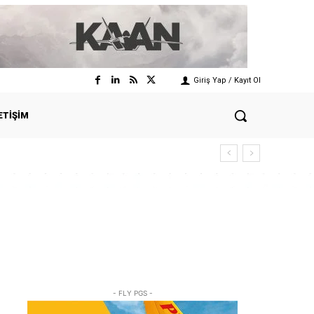
Giriş Yap / Kayıt Ol
ETIŞIM
- FLY PGS -