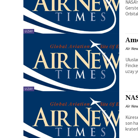
NASA'n
Gerste
Orbital
UZAY
Ame
Air New
Ulusla
Fincke
uzay y
UZAY
NAS
Air New
Kürese
son ha
krater