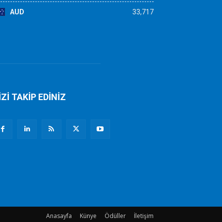
AUD
33,717
İZİ TAKİP EDİNİZ
Anasayfa
Künye
Ödüller
İletişim