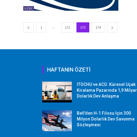
UZAY
...
1
172
173
174
HAFTANIN ÖZETİ
ITOCHU ve ACG: Küresel Uçak
Kiralama Pazarında 1,9 Milya
Dolarlık Dev Anlaşma
Bell’den H-1 Filosu İçin 300
Milyon Dolarlık Dev Savunma
Sözleşmesi