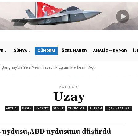
YE
DÜNYA
GÜNDEM
ÖZEL HABER
ANALIZ – RAPOR
İL
 Şanghay’da Yeni Nesil Havacılık Eğitim Merkezini Açtı
KATEGORİ
Uzay
AKTÜEL
BASIN
KARIYER
SAĞLIK
TEKNOLOJI
TURIZM
UÇAK KAZALARI
 uydusu,ABD uydusunu düşürdü