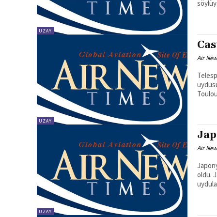
UZAY
Cas
Air New
Telesp
uydusu için ta
Toulou
UZAY
Jap
Air New
Japony
oldu. 
uydular
UZAY