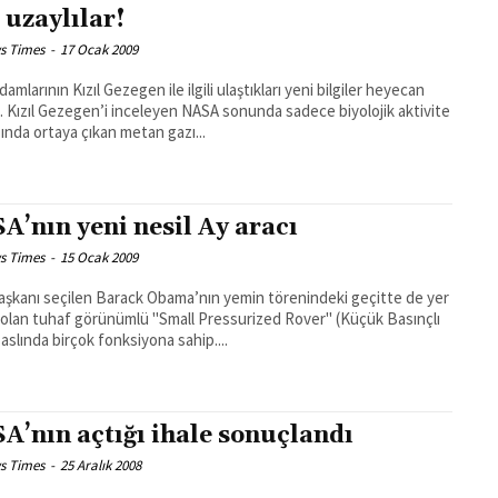
e uzaylılar!
s Times
-
17 Ocak 2009
damlarının Kızıl Gezegen ile ilgili ulaştıkları yeni bilgiler heyecan
ı. Kızıl Gezegen’i inceleyen NASA sonunda sadece biyolojik aktivite
ında ortaya çıkan metan gazı...
A’nın yeni nesil Ay aracı
s Times
-
15 Ocak 2009
şkanı seçilen Barack Obama’nın yemin törenindeki geçitte de yer
 olan tuhaf görünümlü "Small Pressurized Rover" (Küçük Basınçlı
 aslında birçok fonksiyona sahip....
A’nın açtığı ihale sonuçlandı
s Times
-
25 Aralık 2008