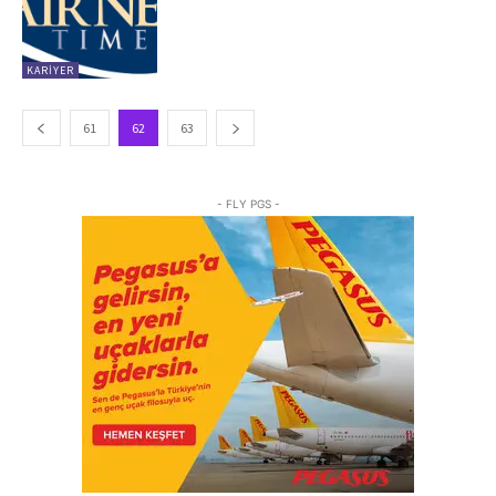
KARIYER
61
62
63
- FLY PGS -