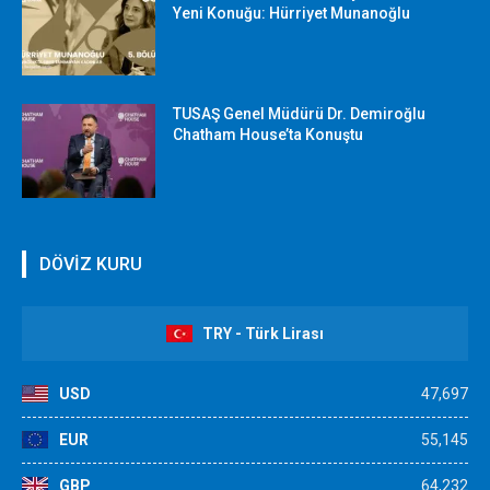
Yeni Konuğu: Hürriyet Munanoğlu
TUSAŞ Genel Müdürü Dr. Demiroğlu
Chatham House’ta Konuştu
DÖVİZ KURU
TRY - Türk Lirası
USD
47,697
EUR
55,145
GBP
64,232