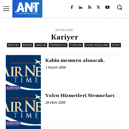
KATEGORİ
Kariyer
AKTÜEL
BASIN
SAĞLIK
TEKNOLOJI
TURIZM
UÇAK KAZALARI
UZAY
Kabin memuru alınacak.
1 Kasım 2008
KARIYER
Yolcu Hizmetleri Memurları
28 Ekim 2008
KARIYER