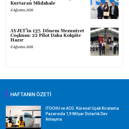
Kurtaran Müdahale
6 Ağustos 2026
AYJET’in 137. Dönem Mezuniyet
Coşkusu: 22 Pilot Daha Kokpite
Hazır
6 Ağustos 2026
HAFTANIN ÖZETİ
ITOCHU ve ACG: Küresel Uçak Kiralama
Pazarında 1,9 Milyar Dolarlık Dev
Anlaşma