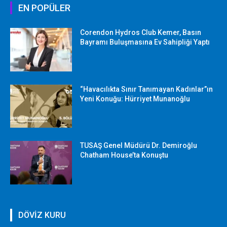
EN POPÜLER
Corendon Hydros Club Kemer, Basın
Bayramı Buluşmasına Ev Sahipliği Yaptı
“Havacılıkta Sınır Tanımayan Kadınlar”ın
Yeni Konuğu: Hürriyet Munanoğlu
TUSAŞ Genel Müdürü Dr. Demiroğlu
Chatham House’ta Konuştu
DÖVİZ KURU