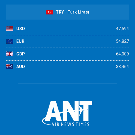
TRY - Türk Lirası
USD
47,594
EUR
54,827
GBP
64,009
AUD
33,464