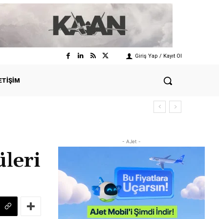
Giriş Yap / Kayıt Ol
ETIŞIM
- AJet -
leri