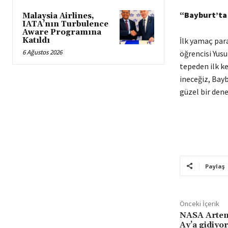
“Bayburt’ta
Malaysia Airlines,
IATA’nın Turbulence
Aware Programına
Katıldı
İlk yamaç par
6 Ağustos 2026
öğrencisi Yus
tepeden ilk ke
ineceğiz, Bayb
güzel bir dene
Paylaş
Önceki İçerik
NASA Artem
Ay’a gidiyor