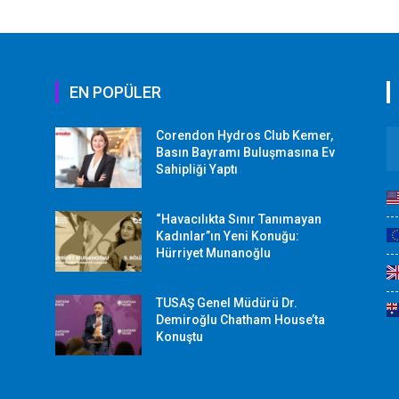
EN POPÜLER
Corendon Hydros Club Kemer,
r
Basın Bayramı Buluşmasına Ev
Sahipliği Yaptı
“Havacılıkta Sınır Tanımayan
Kadınlar”ın Yeni Konuğu:
Hürriyet Munanoğlu
TUSAŞ Genel Müdürü Dr.
Demiroğlu Chatham House’ta
Konuştu