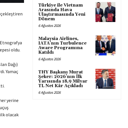
Türkiye ile Vietnam
Arasında Hava
rçekleştiren
Ulaştırmasında Yeni
Dönem
6 Ağustos 2026
Malaysia Airlines,
z Etnografya
IATA’nın Turbulence
Aware Programına
epesi oldu.
Katıldı
6 Ağustos 2026
lan Dağı)
rdi. Yamaç
THY Başkanı Murat
Şeker: 2026’nın İlk
Yarısında 18,9 Milyar
ti.
TL Net Kâr Açıkladı
6 Ağustos 2026
her yerine
 uçuş
ilk olacak