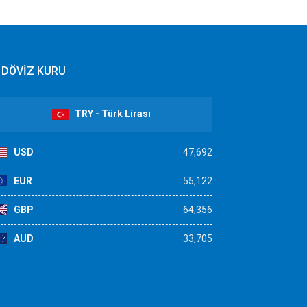
DÖVİZ KURU
TRY - Türk Lirası
USD
47,692
EUR
55,122
GBP
64,356
AUD
33,705