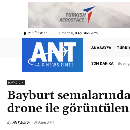
C
26.1
İstanbul
Cumartesi, 8 Ağustos 2026
ANASAYFA
TÜRKI
SON DAKIKA
Boeing,
HAVACILIK
Bayburt semalarında
drone ile görüntülen
By
ANT Editör
25 Ekim 2021