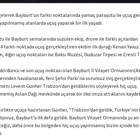
elerek Bayburt’un farklı noktalarında yamaç paraşütü ile uçuş ge
 yapılmamış alanlarda uçuş yaparak bir ilk yaşadı.
 ile Bayburt semalarında süzülen ekip, drone ile farklı açılardan
 4 farklı noktada uçuş gerçekleştiren ekibin ilk durağı Kenan Yavu
, diğer uçuş noktaları ise Baksı Müzesi, Duduzar Tepesi ve Erenli T
 dördüncü ve son uçuş noktası olan Bayburt İl Vilayet Ormanının(As
erinden havalanarak, Yeni Şehir Parkı’na sorunsuz iniş gerçekleşti
meni Levent Günher Trabzon’dan geldiklerini söyleyerek hiç uçuş
memiş Aslan Dağı mevkiinde uçarak bir ilke imza attıklarını kaydet
irlikte uçuşa hazırlanan Günher, “Trabzon’dan geldik, Türkiye’nin 
diyoruz, Bayburt’a ilk defa geldik. Bayburt Vilayet Ormanında şu an
ceğiz, daha önce bu bölgeden hiç uçuş yapılmamış bizim içinde bir 
.