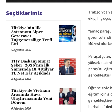
Seçtiklerimiz
Trabzon’dan g
ekip, hiç uçuş
Türkiye’nin İlk
Yamaç paraşütü
Astronotu Alper
Gezeravcı
görüntülendi.
Tuğgeneralliğe Terfi
Müzesi olurken
Etti
5 Ağustos 2026
Paraşütçüler,
THY Başkanı Murat
yüksek kesiml
Şeker: 2026’nın İlk
paraşütü eğit
Yarısında 18,9 Milyar
TL Net Kâr Açıkladı
gerçekleştiril
6 Ağustos 2026
Öğrencisiyle b
Türkiye ile Vietnam
eğitim için gi
Arasında Hava
Ulaştırmasında Yeni
gerçekleştire
Dönem
herhalde” dedi
6 Ağustos 2026