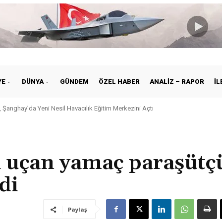
YE
DÜNYA
GÜNDEM
ÖZEL HABER
ANALIZ – RAPOR
İL
 Şanghay’da Yeni Nesil Havacılık Eğitim Merkezini Açtı
 uçan yamaç paraşütçü
di
Paylaş