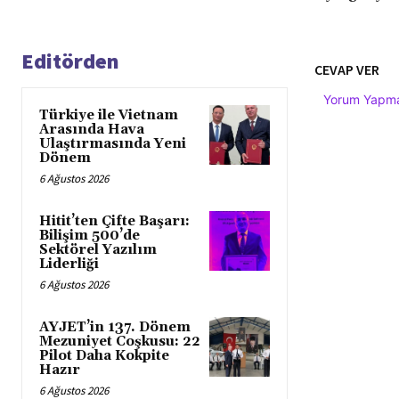
Editörden
CEVAP VER
Yorum Yapmak
Türkiye ile Vietnam
Arasında Hava
Ulaştırmasında Yeni
Dönem
6 Ağustos 2026
Hitit’ten Çifte Başarı:
Bilişim 500’de
Sektörel Yazılım
Liderliği
6 Ağustos 2026
AYJET’in 137. Dönem
Mezuniyet Coşkusu: 22
Pilot Daha Kokpite
Hazır
6 Ağustos 2026