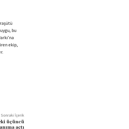
araşütü
duygu, bu
Parkı’na
iren ekip,
r.
Sonraki İçerik
eki üçüncü
anıma açtı