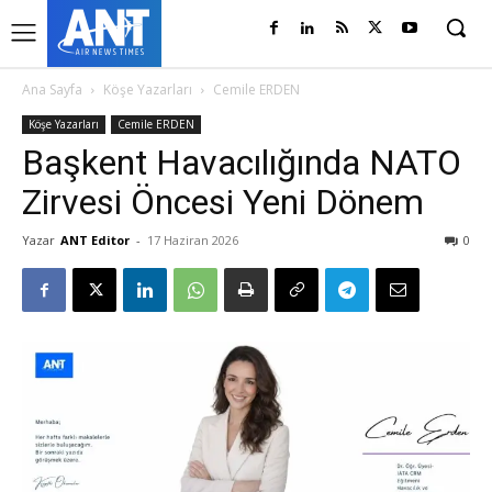
Ana Sayfa
Köşe Yazarları
Cemile ERDEN
Köşe Yazarları
Cemile ERDEN
Başkent Havacılığında NATO
Zirvesi Öncesi Yeni Dönem
Yazar
ANT Editor
-
17 Haziran 2026
0