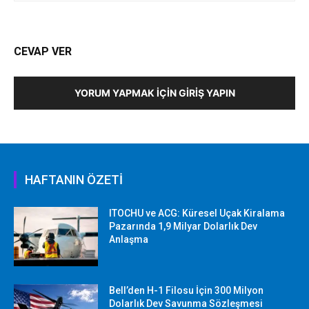
CEVAP VER
YORUM YAPMAK İÇIN GIRIŞ YAPIN
HAFTANIN ÖZETİ
ITOCHU ve ACG: Küresel Uçak Kiralama
Pazarında 1,9 Milyar Dolarlık Dev
Anlaşma
Bell’den H-1 Filosu İçin 300 Milyon
Dolarlık Dev Savunma Sözleşmesi