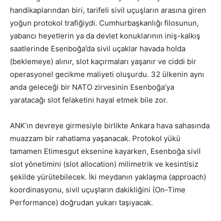
handikaplarından biri, tarifeli sivil uçuşların arasına giren
yoğun protokol trafiğiydi. Cumhurbaşkanlığı filosunun,
yabancı heyetlerin ya da devlet konuklarının iniş-kalkış
saatlerinde Esenboğa’da sivil uçaklar havada holda
(beklemeye) alınır, slot kaçırmaları yaşanır ve ciddi bir
operasyonel gecikme maliyeti oluşurdu. 32 ülkenin aynı
anda geleceği bir NATO zirvesinin Esenboğa’ya
yaratacağı slot felaketini hayal etmek bile zor.
ANK’ın devreye girmesiyle birlikte Ankara hava sahasında
muazzam bir rahatlama yaşanacak. Protokol yükü
tamamen Etimesgut eksenine kayarken, Esenboğa sivil
slot yönetimini (slot allocation) milimetrik ve kesintisiz
şekilde yürütebilecek. İki meydanın yaklaşma (approach)
koordinasyonu, sivil uçuşların dakikliğini (On-Time
Performance) doğrudan yukarı taşıyacak.