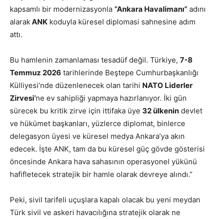
kapsamlı bir modernizasyonla
“Ankara Havalimanı”
adını
alarak
ANK
koduyla küresel diplomasi sahnesine adım
attı.
Bu hamlenin zamanlaması tesadüf değil. Türkiye,
7-8
Temmuz 2026
tarihlerinde Beştepe Cumhurbaşkanlığı
Külliyesi’nde düzenlenecek olan tarihi
NATO Liderler
Zirvesi’
ne ev sahipliği yapmaya hazırlanıyor. İki gün
sürecek bu kritik zirve için ittifaka üye
32 ülkenin
devlet
ve hükümet başkanları, yüzlerce diplomat, binlerce
delegasyon üyesi ve küresel medya Ankara’ya akın
edecek. İşte ANK, tam da bu küresel güç gövde gösterisi
öncesinde Ankara hava sahasının operasyonel yükünü
hafifletecek stratejik bir hamle olarak devreye alındı.”
Peki, sivil tarifeli uçuşlara kapalı olacak bu yeni meydan
Türk sivil ve askeri havacılığına stratejik olarak ne