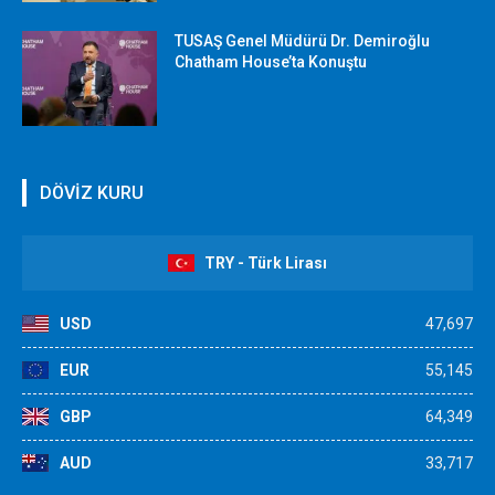
TUSAŞ Genel Müdürü Dr. Demiroğlu
Chatham House’ta Konuştu
DÖVİZ KURU
TRY - Türk Lirası
USD
47,697
EUR
55,145
GBP
64,349
AUD
33,717