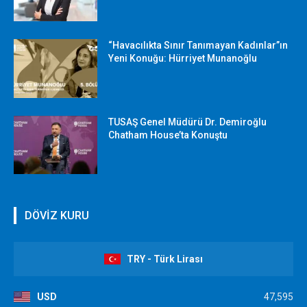
“Havacılıkta Sınır Tanımayan Kadınlar”ın
Yeni Konuğu: Hürriyet Munanoğlu
TUSAŞ Genel Müdürü Dr. Demiroğlu
Chatham House’ta Konuştu
DÖVİZ KURU
TRY - Türk Lirası
USD
47,595