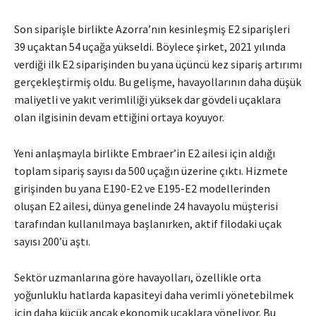
Son siparişle birlikte Azorra’nın kesinleşmiş E2 siparişleri
39 uçaktan 54 uçağa yükseldi. Böylece şirket, 2021 yılında
verdiği ilk E2 siparişinden bu yana üçüncü kez sipariş artırımı
gerçekleştirmiş oldu. Bu gelişme, havayollarının daha düşük
maliyetli ve yakıt verimliliği yüksek dar gövdeli uçaklara
olan ilgisinin devam ettiğini ortaya koyuyor.
Yeni anlaşmayla birlikte Embraer’in E2 ailesi için aldığı
toplam sipariş sayısı da 500 uçağın üzerine çıktı. Hizmete
girişinden bu yana E190-E2 ve E195-E2 modellerinden
oluşan E2 ailesi, dünya genelinde 24 havayolu müşterisi
tarafından kullanılmaya başlanırken, aktif filodaki uçak
sayısı 200’ü aştı.
Sektör uzmanlarına göre havayolları, özellikle orta
yoğunluklu hatlarda kapasiteyi daha verimli yönetebilmek
için daha küçük ancak ekonomik uçaklara yöneliyor. Bu