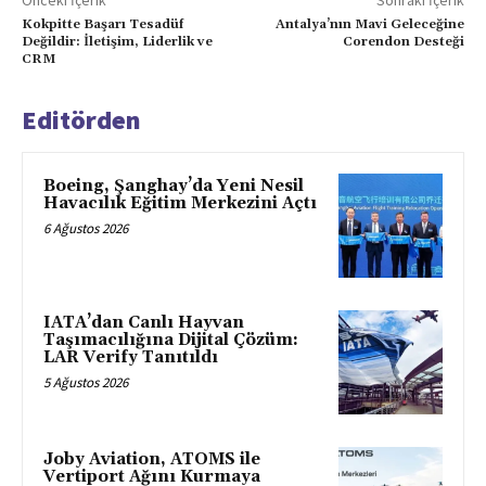
Önceki İçerik
Sonraki İçerik
Kokpitte Başarı Tesadüf
Antalya’nın Mavi Geleceğine
Değildir: İletişim, Liderlik ve
Corendon Desteği
CRM
Editörden
Boeing, Şanghay’da Yeni Nesil
Havacılık Eğitim Merkezini Açtı
6 Ağustos 2026
IATA’dan Canlı Hayvan
Taşımacılığına Dijital Çözüm:
LAR Verify Tanıtıldı
5 Ağustos 2026
Joby Aviation, ATOMS ile
Vertiport Ağını Kurmaya