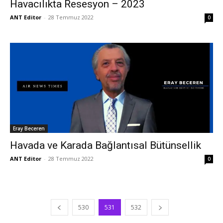
Havacılıkta Resesyon – 2023
ANT Editor
-
28 Temmuz 2022
0
Eray Beceren
Havada ve Karada Bağlantısal Bütünsellik
ANT Editor
-
28 Temmuz 2022
0
530
531
532