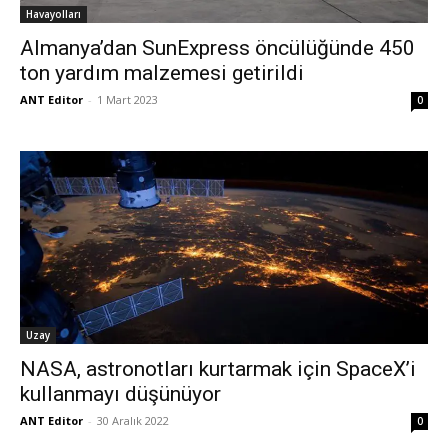
Havayolları
Almanya’dan SunExpress öncülüğünde 450
ton yardım malzemesi getirildi
ANT Editor
-
1 Mart 2023
0
Uzay
NASA, astronotları kurtarmak için SpaceX’i
kullanmayı düşünüyor
ANT Editor
-
30 Aralık 2022
0