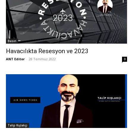
Basın
Havacılıkta Resesyon ve 2023
ANT Editor
-
28 Temmuz 2022
0
Talip Kışlakçı