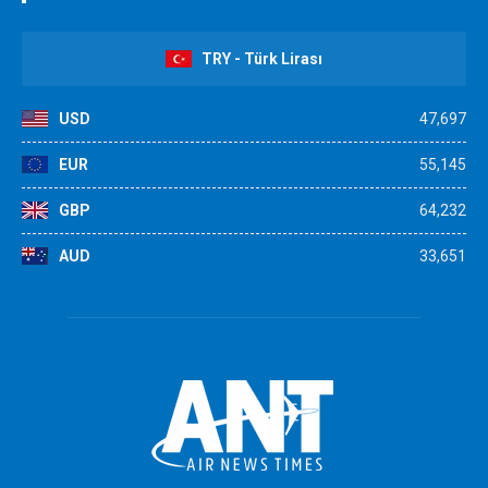
TRY - Türk Lirası
USD
47,697
EUR
55,145
GBP
64,232
AUD
33,651