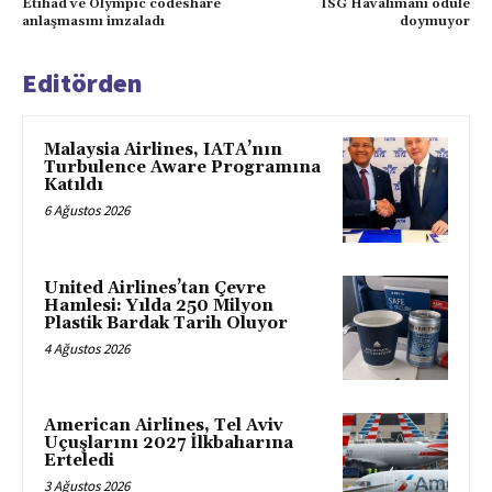
Etihad ve Olympic codeshare
ISG Havalimanı ödüle
anlaşmasını imzaladı
doymuyor
Editörden
Malaysia Airlines, IATA’nın
Turbulence Aware Programına
Katıldı
6 Ağustos 2026
United Airlines’tan Çevre
Hamlesi: Yılda 250 Milyon
Plastik Bardak Tarih Oluyor
4 Ağustos 2026
American Airlines, Tel Aviv
Uçuşlarını 2027 İlkbaharına
Erteledi
3 Ağustos 2026