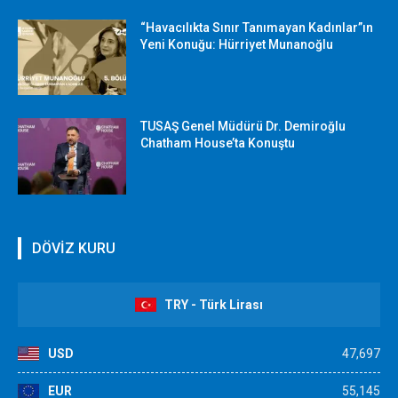
“Havacılıkta Sınır Tanımayan Kadınlar”ın
Yeni Konuğu: Hürriyet Munanoğlu
TUSAŞ Genel Müdürü Dr. Demiroğlu
Chatham House’ta Konuştu
DÖVİZ KURU
TRY - Türk Lirası
USD
47,697
EUR
55,145