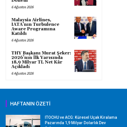
Dönem
6 Ağustos 2026
Malaysia Airlines,
IATA’nın Turbulence
Aware Programına
Katıldı
6 Ağustos 2026
THY Başkanı Murat Şeker:
2026’nın İlk Yarısında
18,9 Milyar TL Net Kâr
Açıkladı
6 Ağustos 2026
HAFTANIN ÖZETİ
ITOCHU ve ACG: Küresel Uçak Kiralama
Pazarında 1,9 Milyar Dolarlık Dev