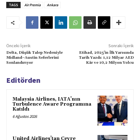
TAGS
Air Premia
Ankara
Önceki İçerik
Sonraki İçerik
Delta, Düşük Talep Nedeniyle
Etihad, 2025’in İlk Yarısında
Midland–Austin Seferlerini
Tarih Yazdı: 1,12 Milyar AED
Sonlandırıyor
Kâr ve 10,2 Milyon Yolcu
Editörden
Malaysia Airlines, IATA’nın
Turbulence Aware Programına
Katıldı
6 Ağustos 2026
United Airlines’tan Çevre