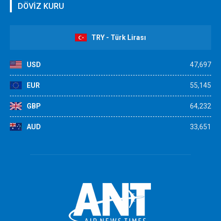
DÖVİZ KURU
TRY - Türk Lirası
USD
47,697
EUR
55,145
GBP
64,232
AUD
33,651