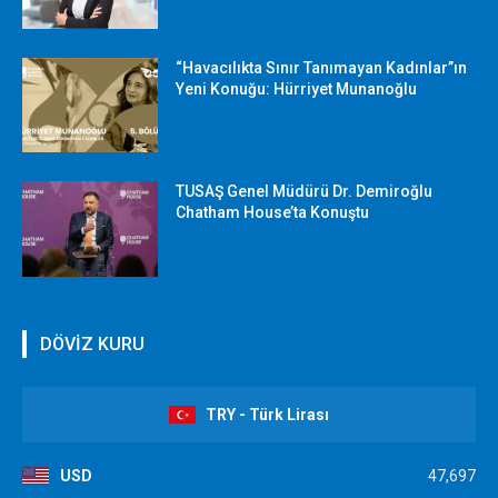
“Havacılıkta Sınır Tanımayan Kadınlar”ın
Yeni Konuğu: Hürriyet Munanoğlu
TUSAŞ Genel Müdürü Dr. Demiroğlu
Chatham House’ta Konuştu
DÖVİZ KURU
TRY - Türk Lirası
USD
47,697