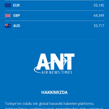
EUR
55,145
GBP
64,349
AUD
33,717
HAKKIMIZDA
Türkiye'nin ödüllü tek global havacılık haberleri platformu
AirNewsTimes, içerikleri kaynak gösterilmeden alıntı yapılamaz