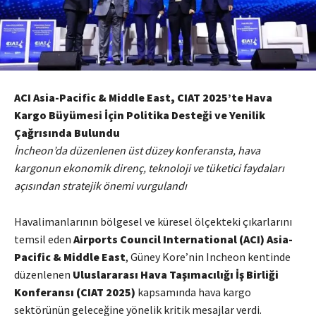
ACI Asia-Pacific & Middle East, CIAT 2025’te Hava
Kargo Büyümesi İçin Politika Desteği ve Yenilik
Çağrısında Bulundu
İncheon’da düzenlenen üst düzey konferansta, hava
kargonun ekonomik direnç, teknoloji ve tüketici faydaları
açısından stratejik önemi vurgulandı
Havalimanlarının bölgesel ve küresel ölçekteki çıkarlarını
temsil eden
Airports Council International (ACI) Asia-
Pacific & Middle East
, Güney Kore’nin Incheon kentinde
düzenlenen
Uluslararası Hava Taşımacılığı İş Birliği
Konferansı (CIAT 2025)
kapsamında hava kargo
sektörünün geleceğine yönelik kritik mesajlar verdi.