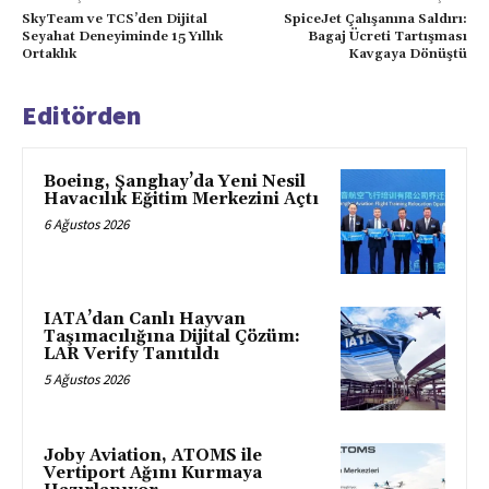
SkyTeam ve TCS’den Dijital
SpiceJet Çalışanına Saldırı:
Seyahat Deneyiminde 15 Yıllık
Bagaj Ücreti Tartışması
Ortaklık
Kavgaya Dönüştü
Editörden
Boeing, Şanghay’da Yeni Nesil
Havacılık Eğitim Merkezini Açtı
6 Ağustos 2026
IATA’dan Canlı Hayvan
Taşımacılığına Dijital Çözüm:
LAR Verify Tanıtıldı
5 Ağustos 2026
Joby Aviation, ATOMS ile
Vertiport Ağını Kurmaya