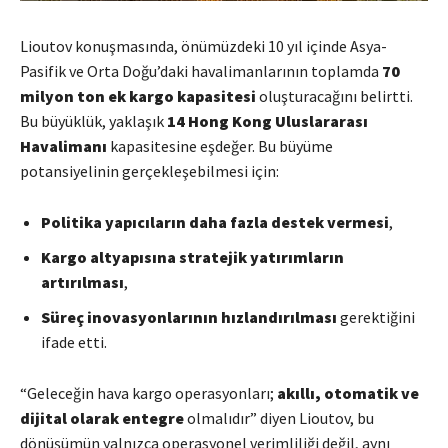
Lioutov konuşmasında, önümüzdeki 10 yıl içinde Asya-
Pasifik ve Orta Doğu’daki havalimanlarının toplamda
70
milyon ton ek kargo kapasitesi
oluşturacağını belirtti.
Bu büyüklük, yaklaşık
14 Hong Kong Uluslararası
Havalimanı
kapasitesine eşdeğer. Bu büyüme
potansiyelinin gerçekleşebilmesi için:
Politika yapıcıların daha fazla destek vermesi
,
Kargo altyapısına stratejik yatırımların
artırılması
,
Süreç inovasyonlarının hızlandırılması
gerektiğini
ifade etti.
“Geleceğin hava kargo operasyonları;
akıllı, otomatik ve
dijital olarak entegre
olmalıdır” diyen Lioutov, bu
dönüşümün yalnızca operasyonel verimliliği değil, aynı