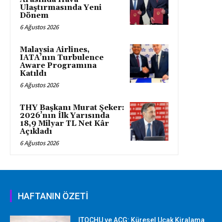
Ulaştırmasında Yeni
Dönem
6 Ağustos 2026
Malaysia Airlines,
IATA’nın Turbulence
Aware Programına
Katıldı
6 Ağustos 2026
THY Başkanı Murat Şeker:
2026’nın İlk Yarısında
18,9 Milyar TL Net Kâr
Açıkladı
6 Ağustos 2026
HAFTANIN ÖZETİ
ITOCHU ve ACG: Küresel Uçak Kiralama