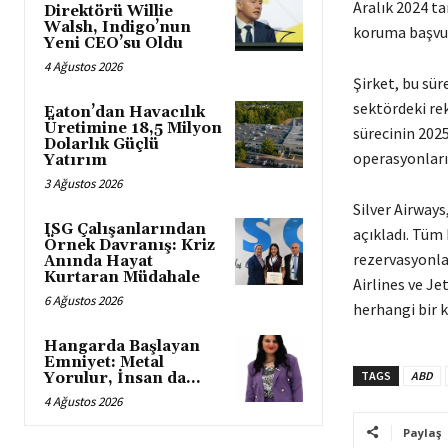
Aralık 2024 t
Direktörü Willie
Walsh, Indigo’nun
koruma başvu
Yeni CEO’su Oldu
4 Ağustos 2026
Şirket, bu sü
sektördeki rek
Eaton’dan Havacılık
Üretimine 18,5 Milyon
sürecinin 202
Dolarlık Güçlü
operasyonları
Yatırım
3 Ağustos 2026
Silver Airways
ISG Çalışanlarından
açıkladı. Tüm 
Örnek Davranış: Kriz
rezervasyonlar
Anında Hayat
Kurtaran Müdahale
Airlines ve J
6 Ağustos 2026
herhangi bir k
Hangarda Başlayan
Emniyet: Metal
TAGS
ABD
Yorulur, İnsan da…
4 Ağustos 2026
Paylaş