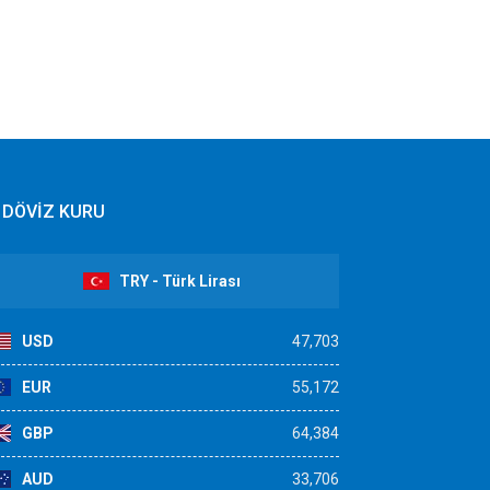
DÖVİZ KURU
TRY - Türk Lirası
USD
47,703
EUR
55,172
GBP
64,384
AUD
33,706