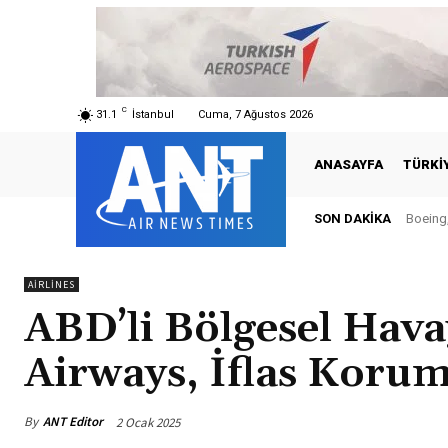
C
31.1
İstanbul
Cuma, 7 Ağustos 2026
ANASAYFA
TÜRKI
SON DAKIKA
Boeing, 
Türk
AIRLINES
ABD’li Bölgesel Havay
Airways, İflas Koru
By
ANT Editor
2 Ocak 2025