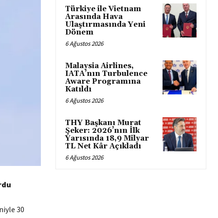
Türkiye ile Vietnam
Arasında Hava
Ulaştırmasında Yeni
Dönem
6 Ağustos 2026
Malaysia Airlines,
IATA’nın Turbulence
Aware Programına
Katıldı
6 Ağustos 2026
THY Başkanı Murat
Şeker: 2026’nın İlk
Yarısında 18,9 Milyar
TL Net Kâr Açıkladı
6 Ağustos 2026
rdu
niyle 30