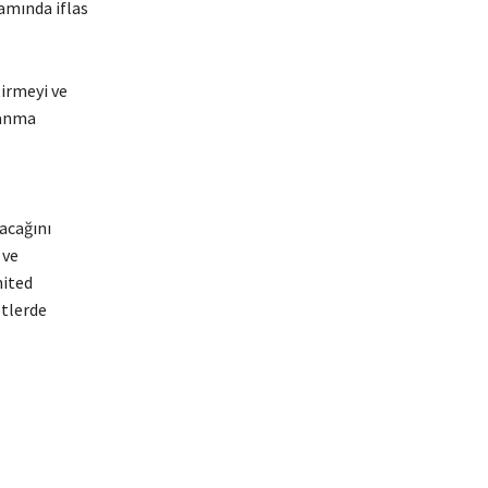
amında iflas
irmeyi ve
lanma
acağını
 ve
nited
etlerde