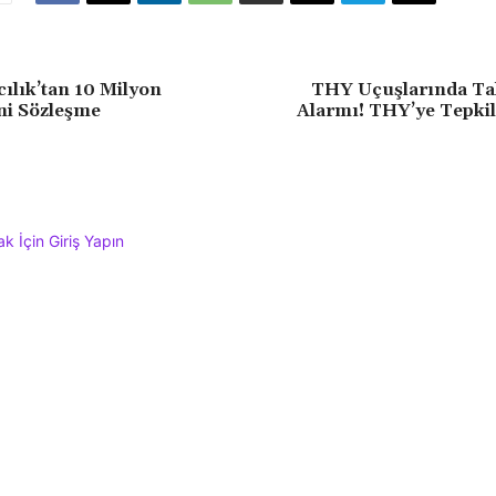
lık’tan 10 Milyon
THY Uçuşlarında T
ni Sözleşme
Alarmı! THY’ye Tepkil
 İçin Giriş Yapın