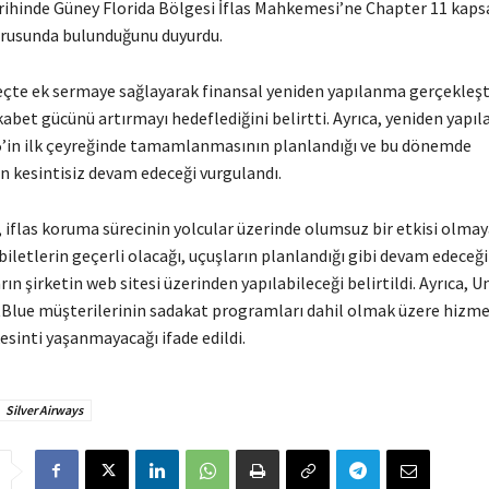
arihinde Güney Florida Bölgesi İflas Mahkemesi’ne Chapter 11 kaps
rusunda bulunduğunu duyurdu.
reçte ek sermaye sağlayarak finansal yeniden yapılanma gerçekleşt
abet gücünü artırmayı hedeflediğini belirtti. Ayrıca, yeniden yapı
5’in ilk çeyreğinde tamamlanmasının planlandığı ve bu dönemde
n kesintisiz devam edeceği vurgulandı.
, iflas koruma sürecinin yolcular üzerinde olumsuz bir etkisi olmay
biletlerin geçerli olacağı, uçuşların planlandığı gibi devam edeceği
ın şirketin web sitesi üzerinden yapılabileceği belirtildi. Ayrıca, U
etBlue müşterilerinin sadakat programları dahil olmak üzere hizm
esinti yaşanmayacağı ifade edildi.
Silver Airways