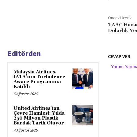
Önceki İçerik
TAAC Havacı
Dolarlık Ye
Editörden
CEVAP VER
Yorum Yapmak
Malaysia Airlines,
IATA’nın Turbulence
Aware Programına
Katıldı
6 Ağustos 2026
United Airlines’tan
Çevre Hamlesi: Yılda
250 Milyon Plastik
Bardak Tarih Oluyor
4 Ağustos 2026