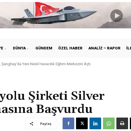
YE
DÜNYA
GÜNDEM
ÖZEL HABER
ANALIZ – RAPOR
İL
Şanghay’da Yeni Nesil Havacılık Eğitim Merkezini Açtı
iye ile Vietnam Arasında Hava Ulaştırmasında Yeni Dönem
olu Şirketi Silver
masına Başvurdu
Paylaş