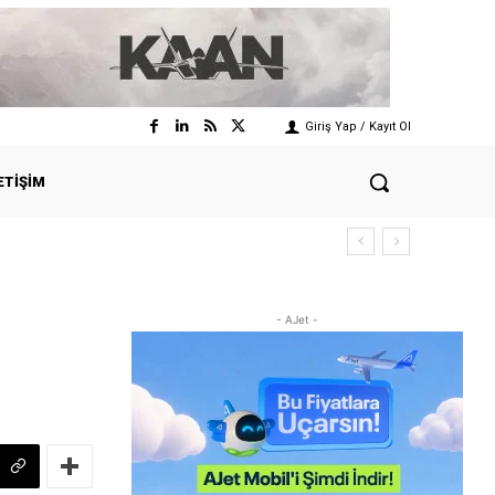
Giriş Yap / Kayıt Ol
ETIŞIM
- AJet -