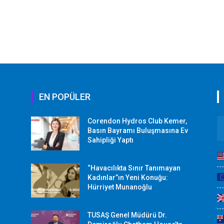
EN POPÜLER
Corendon Hydros Club Kemer,
r
Basın Bayramı Buluşmasına Ev
Sahipliği Yaptı
“Havacılıkta Sınır Tanımayan
Kadınlar”ın Yeni Konuğu:
Hürriyet Munanoğlu
TUSAŞ Genel Müdürü Dr.