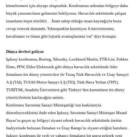
kümelenmesi için altyapı oluşturduk. Konferansın ardından bölgeye daha
büyük yatırımcıların gelmesini bekliyoruz. Havacılık sektöründe çalışan
insanların hepsi nitelikli… İzmir sahip olduğu insan kaynağıyla buna
cevap verecek durumda. Teknoparklar kuruluyor. 6 üniversitemiz,
havalimanı ve liman gibi lojistik avantajlarımız var” diye konuştu.
Dünya devleri geliyor
Işıksoy konferansa, Boeing, Sikorsky, Lockheed Martin, FTB-Lisi, Fokker
Elmo, PFW, Eldor Elektronik gibi dünya havacılık sektöründe lider
firmaların üst düzey yöneticileri ile Tusaş Türk Havacılık ve Uzay Sanayii
A.Ş (TAI), TUSAS Motor Sanayi A.Ş (TEI), Türk Hava Yolları (THY),
TUBİTAK, Anadolu Üniversitesi gibi Türkiye’den kurumların üst düzey
yöneticilerinin katılacağını anlattı.
Konferansı Savunma Sanayi Müsteşarlığı’nın katkılarıyla
düzenleyeceklerini ifade eden Işıksoy, Savunma Sanayi Müsteşarı Murad
Bayar’ın geçen ay bölgeyi ziyaret ederek havacılık sektöründe üretim
faaliyetinde bulunan firmaları ve Uzay Kampı’nı ziyaret ettiğini hatırlattı.
Işıksoy, konferans ile yerli ve yabancı firmaların bir araya gelerek yeni