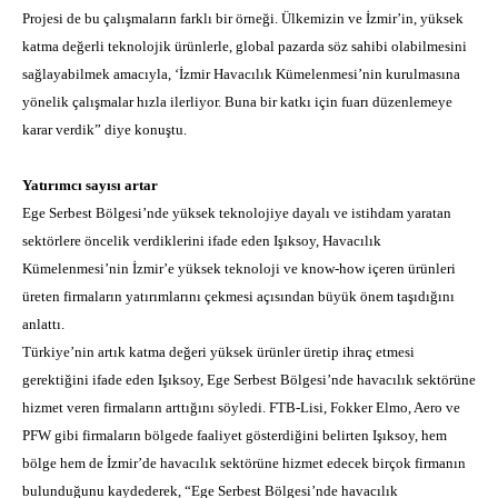
Projesi de bu çalışmaların farklı bir örneği. Ülkemizin ve İzmir’in, yüksek
katma değerli teknolojik ürünlerle, global pazarda söz sahibi olabilmesini
sağlayabilmek amacıyla, ‘İzmir Havacılık Kümelenmesi’nin kurulmasına
yönelik çalışmalar hızla ilerliyor. Buna bir katkı için fuarı düzenlemeye
karar verdik” diye konuştu.
Yatırımcı sayısı artar
Ege Serbest Bölgesi’nde yüksek teknolojiye dayalı ve istihdam yaratan
sektörlere öncelik verdiklerini ifade eden Işıksoy, Havacılık
Kümelenmesi’nin İzmir’e yüksek teknoloji ve know-how içeren ürünleri
üreten firmaların yatırımlarını çekmesi açısından büyük önem taşıdığını
anlattı.
Türkiye’nin artık katma değeri yüksek ürünler üretip ihraç etmesi
gerektiğini ifade eden Işıksoy, Ege Serbest Bölgesi’nde havacılık sektörüne
hizmet veren firmaların arttığını söyledi. FTB-Lisi, Fokker Elmo, Aero ve
PFW gibi firmaların bölgede faaliyet gösterdiğini belirten Işıksoy, hem
bölge hem de İzmir’de havacılık sektörüne hizmet edecek birçok firmanın
bulunduğunu kaydederek, “Ege Serbest Bölgesi’nde havacılık