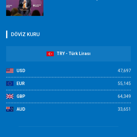
DÖVİZ KURU
TRY - Türk Lirası
USD
47,697
EUR
55,145
GBP
64,349
AUD
33,651