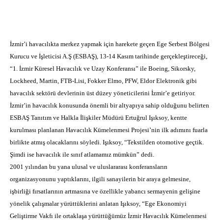
İzmir’i havacılıkta merkez yapmak için harekete geçen Ege Serbest Bölgesi
Kurucu ve İşleticisi A.Ş (ESBAŞ), 13-14 Kasım tarihinde gerçekleştireceği,
“1. İzmir Küresel Havacılık ve Uzay Konferansı” ile Boeing, Sikorsky,
Lockheed, Martin, FTB-Lisi, Fokker Elmo, PFW, Eldor Elektronik gibi
havacılık sektörü devlerinin üst düzey yöneticilerini İzmir’e getiriyor.
İzmir’in havacılık konusunda önemli bir altyapıya sahip olduğunu belirten
ESBAŞ Tanıtım ve Halkla İlişkiler Müdürü Ertuğrul Işıksoy, kentte
kurulması planlanan Havacılık Kümelenmesi Projesi’nin ilk adımını fuarla
birlikte atmış olacaklarını söyledi. Işıksoy, “Tekstilden otomotive geçtik.
Şimdi ise havacılık ile sınıf atlamamız mümkün” dedi.
2001 yılından bu yana ulusal ve uluslararası konferansların
organizasyonunu yaptıklarını, ilgili sanayilerin bir araya gelmesine,
işbirliği fırsatlarının artmasına ve özellikle yabancı sermayenin gelişine
yönelik çalışmalar yürüttüklerini anlatan Işıksoy, “Ege Ekonomiyi
Geliştirme Vakfı ile ortaklaşa yürüttüğümüz İzmir Havacılık Kümelenmesi