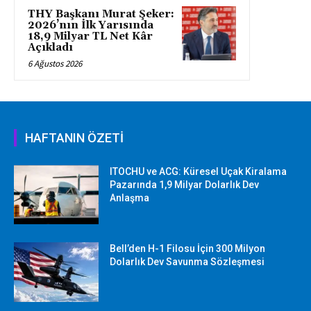
THY Başkanı Murat Şeker:
2026’nın İlk Yarısında
18,9 Milyar TL Net Kâr
Açıkladı
6 Ağustos 2026
HAFTANIN ÖZETİ
ITOCHU ve ACG: Küresel Uçak Kiralama
Pazarında 1,9 Milyar Dolarlık Dev
Anlaşma
Bell’den H-1 Filosu İçin 300 Milyon
Dolarlık Dev Savunma Sözleşmesi