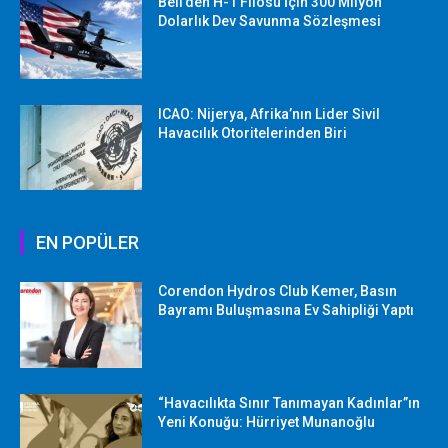
Bell’den H-1 Filosu İçin 300 Milyon
Dolarlık Dev Savunma Sözleşmesi
ICAO: Nijerya, Afrika’nın Lider Sivil
Havacılık Otoritelerinden Biri
EN POPÜLER
Corendon Hydros Club Kemer, Basın
Bayramı Buluşmasına Ev Sahipliği Yaptı
“Havacılıkta Sınır Tanımayan Kadınlar”ın
Yeni Konuğu: Hürriyet Munanoğlu