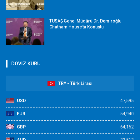
TUSAŞ Genel Müdürü Dr. Demiroğlu
Chatham House’ta Konuştu
DÖVİZ KURU
TRY - Türk Lirası
USD
47,595
EUR
54,940
GBP
64,152