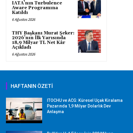
IATA’nın Turbulence
Aware Programına
Katıldı
6 Ağustos 2026
THY Başkanı Murat Şeker:
2026’nın İlk Yarısında
18,9 Milyar TL Net Kâr
Açıkladı
6 Ağustos 2026
HAFTANIN ÖZETİ
ITOCHU ve ACG: Küresel Uçak Kiralama
Pazarında 1,9 Milyar Dolarlık Dev
Anlaşma