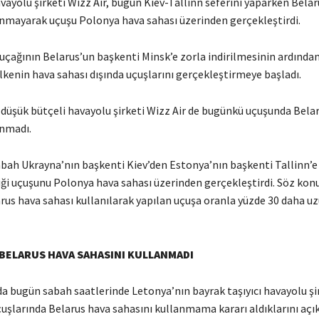
ayolu şirketi Wizz Air, bugün Kiev-Tallinn seferini yaparken Bela
anmayarak uçuşu Polonya hava sahası üzerinden gerçekleştirdi.
 uçağının Belarus’un başkenti Minsk’e zorla indirilmesinin ardında
ülkenin hava sahası dışında uçuşlarını gerçekleştirmeye başladı.
 düşük bütçeli havayolu şirketi Wizz Air de bugünkü uçuşunda Bela
anmadı.
sabah Ukrayna’nın başkenti Kiev’den Estonya’nın başkenti Tallinn’e
iği uçuşunu Polonya hava sahası üzerinden gerçekleştirdi. Söz kon
arus hava sahası kullanılarak yapılan uçuşa oranla yüzde 30 daha u
BELARUS HAVA SAHASINI KULLANMADI
da bugün sabah saatlerinde Letonya’nın bayrak taşıyıcı havayolu şi
çuşlarında Belarus hava sahasını kullanmama kararı aldıklarını açık