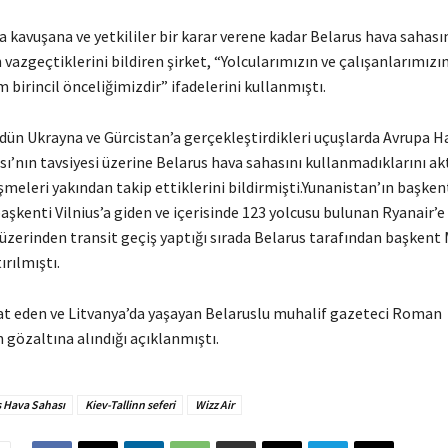
 kavuşana ve yetkililer bir karar verene kadar Belarus hava sahası
azgeçtiklerini bildiren şirket, “Yolcularımızın ve çalışanlarımızın
m birincil önceliğimizdir” ifadelerini kullanmıştı.
ün Ukrayna ve Gürcistan’a gerçekleştirdikleri uçuşlarda Avrupa Ha
ı’nın tavsiyesi üzerine Belarus hava sahasını kullanmadıklarını a
işmeleri yakından takip ettiklerini bildirmişti.Yunanistan’ın başken
aşkenti Vilnius’a giden ve içerisinde 123 yolcusu bulunan Ryanair’e 
üzerinden transit geçiş yaptığı sırada Belarus tarafından başkent 
ırılmıştı.
t eden ve Litvanya’da yaşayan Belaruslu muhalif gazeteci Roman
 gözaltına alındığı açıklanmıştı.
s Hava Sahası
Kiev-Tallinn seferi
Wizz Air