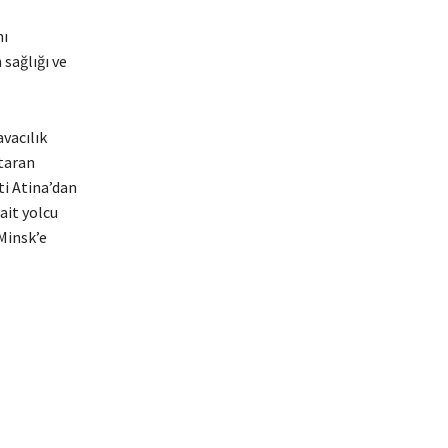
nı
 sağlığı ve
vacılık
ktaran
ti Atina’dan
ait yolcu
Minsk’e