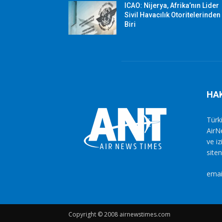
ICAO: Nijerya, Afrika’nın Lider
Sivil Havacılık Otoritelerinden
Biri
HA
Türki
AirN
ve i
siten
emai
Copyright © 2008 airnewstimes.com