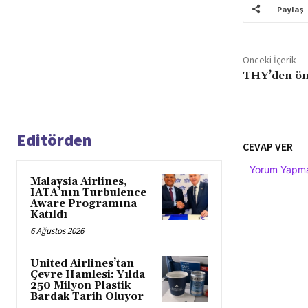
Paylaş
Önceki İçerik
THY’den ön
Editörden
CEVAP VER
Yorum Yapmak
Malaysia Airlines,
IATA’nın Turbulence
Aware Programına
Katıldı
6 Ağustos 2026
United Airlines’tan
Çevre Hamlesi: Yılda
250 Milyon Plastik
Bardak Tarih Oluyor