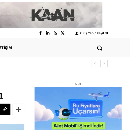
Giriş Yap / Kayıt Ol
ETIŞIM
- AJet -
ı