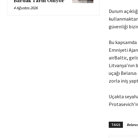
Bardak Tarih Oluyor
4 Ağustos 2026
Durum açıklığa
kullanmaktan v
güvenliği bizi
Bu kapsamda d
Emniyeti Ajans
airBaltic, gel
Litvanya’nın b
uçağı Belarus 
zorla iniş yapt
Uçakta seyaha
Protasevich’in
TAGS
Belaru