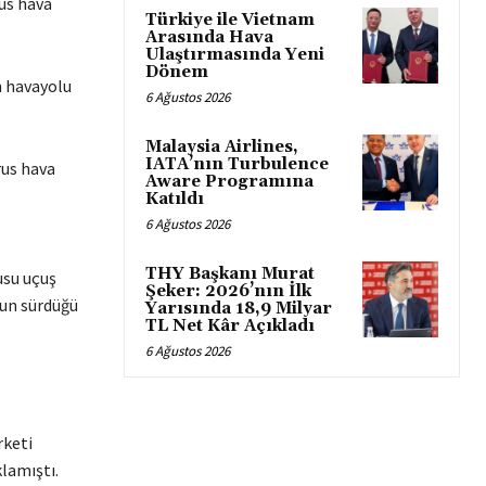
rus hava
Türkiye ile Vietnam
Arasında Hava
Ulaştırmasında Yeni
Dönem
n havayolu
6 Ağustos 2026
Malaysia Airlines,
IATA’nın Turbulence
rus hava
Aware Programına
Katıldı
6 Ağustos 2026
THY Başkanı Murat
usu uçuş
Şeker: 2026’nın İlk
zun sürdüğü
Yarısında 18,9 Milyar
TL Net Kâr Açıkladı
6 Ağustos 2026
rketi
lamıştı.