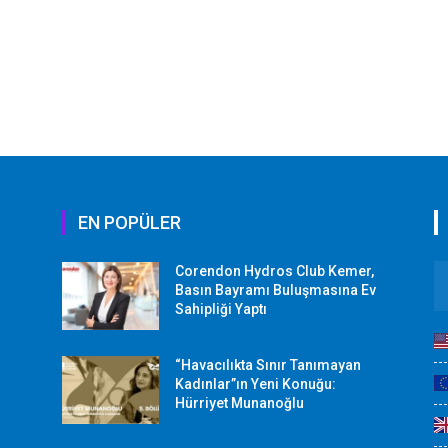
EN POPÜLER
Corendon Hydros Club Kemer,
r
Basın Bayramı Buluşmasına Ev
Sahipliği Yaptı
“Havacılıkta Sınır Tanımayan
Kadınlar”ın Yeni Konuğu:
Hürriyet Munanoğlu