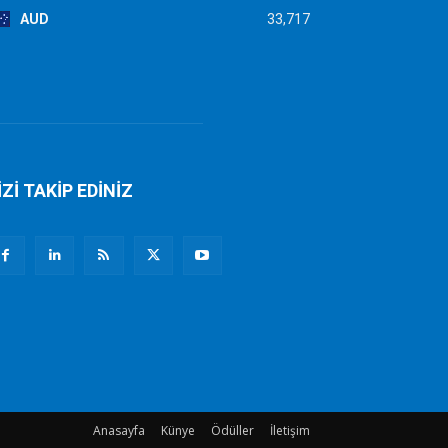
AUD
33,717
İZİ TAKİP EDİNİZ
Anasayfa
Künye
Ödüller
İletişim