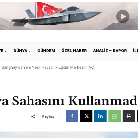
YE
DÜNYA
GÜNDEM
ÖZEL HABER
ANALIZ – RAPOR
İL
 Şanghay’da Yeni Nesil Havacılık Eğitim Merkezini Açtı
va Sahasını Kullanmad
Paylaş