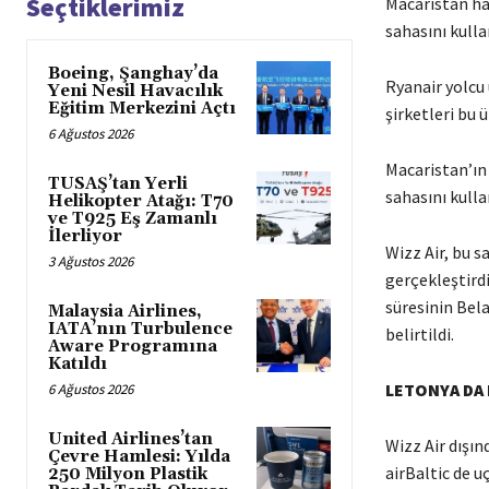
Seçtiklerimiz
Macaristan hav
sahasını kull
Boeing, Şanghay’da
Ryanair yolcu
Yeni Nesil Havacılık
Eğitim Merkezini Açtı
şirketleri bu 
6 Ağustos 2026
Macaristan’ın
TUSAŞ’tan Yerli
sahasını kull
Helikopter Atağı: T70
ve T925 Eş Zamanlı
İlerliyor
Wizz Air, bu 
3 Ağustos 2026
gerçekleştird
süresinin Bel
Malaysia Airlines,
IATA’nın Turbulence
belirtildi.
Aware Programına
Katıldı
LETONYA DA 
6 Ağustos 2026
United Airlines’tan
Wizz Air dışın
Çevre Hamlesi: Yılda
airBaltic de u
250 Milyon Plastik