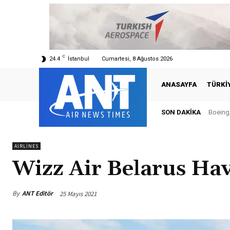
C
24.4
İstanbul
Cumartesi, 8 Ağustos 2026
ANASAYFA
TÜRKI
SON DAKIKA
Boeing,
AIRLINES
Wizz Air Belarus Ha
By
ANT Editör
25 Mayıs 2021