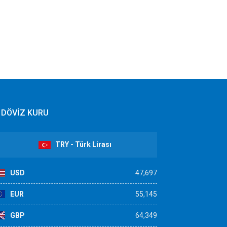
DÖVİZ KURU
TRY - Türk Lirası
USD
47,697
EUR
55,145
GBP
64,349