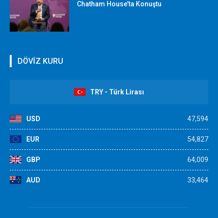
Chatham House’ta Konuştu
DÖVİZ KURU
TRY - Türk Lirası
USD
47,594
EUR
54,827
GBP
64,009
AUD
33,464