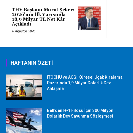
THY Başkanı Murat Şeker:
2026’nın İlk Yarısında
18,9 Milyar TL Net Kâr
Açıkladı
6 Ağustos 2026
HAFTANIN ÖZETİ
ITOCHU ve ACG: Küresel Uçak Kiralama
Pazarında 1,9 Milyar Dolarlık Dev
Anlaşma
Bell’den H-1 Filosu İçin 300 Milyon
Dolarlık Dev Savunma Sözleşmesi