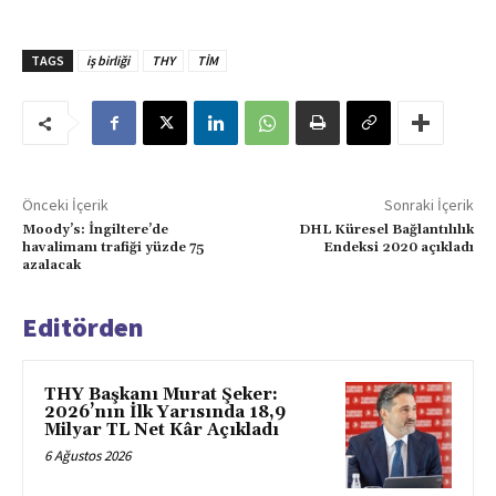
TAGS
iş birliği
THY
TİM
Önceki İçerik
Sonraki İçerik
Moody’s: İngiltere’de
DHL Küresel Bağlantılılık
havalimanı trafiği yüzde 75
Endeksi 2020 açıkladı
azalacak
Editörden
THY Başkanı Murat Şeker:
2026’nın İlk Yarısında 18,9
Milyar TL Net Kâr Açıkladı
6 Ağustos 2026