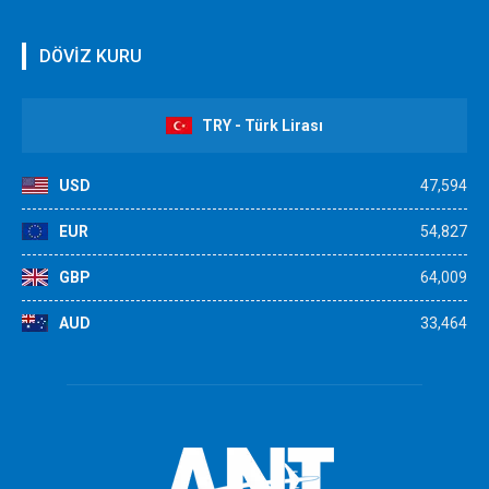
DÖVİZ KURU
TRY - Türk Lirası
USD
47,594
EUR
54,827
GBP
64,009
AUD
33,464