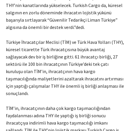
THY’nin kanatlarında yükselecek. Turkish Cargo da, küresel
salgının en zorlu döneminde ihracatın lojistik yükünü
başarıyla sırtlayarak “Güvenilir Tedarikçi Liman Türkiye”
algısına da önemli bir destek verdi.”dedi.
Türkiye İhracatçılar Meclisi (TİM) ve Türk Hava Yolları (THY),
küresel ticarette Türk ihracatçısına büyük avantaj
sağlayacak dev bir iş birliğine gitti. 61 ihracatçı birliği, 27
sektörü ile 100 bin ihracatçının Türkiye’deki tek çatı
kuruluşu olan TİM’in, ihracatçının hava kargo
taşımacılığında maliyetlerini azaltarak ihracatını artırması
için yaptığı çalışmalar THY ile önemli iş birliği anlaşması ile
sonuçlandı.
TİM’in, ihracatçının daha çok kargo taşımacılığından
faydalanması adına THY ile yaptığı iş birliği sonucu
ihracatçıya indirimli hava kargo taşımacılığı imkanı
sağlandı. TİM ile THY’nin lojistik markası Turkish Cargo iş