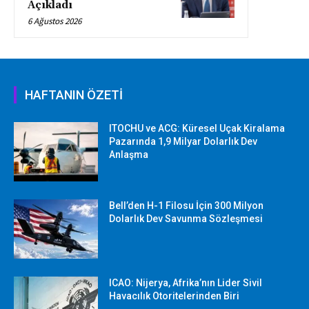
Açıkladı
6 Ağustos 2026
HAFTANIN ÖZETİ
ITOCHU ve ACG: Küresel Uçak Kiralama
Pazarında 1,9 Milyar Dolarlık Dev
Anlaşma
Bell’den H-1 Filosu İçin 300 Milyon
Dolarlık Dev Savunma Sözleşmesi
ICAO: Nijerya, Afrika’nın Lider Sivil
Havacılık Otoritelerinden Biri