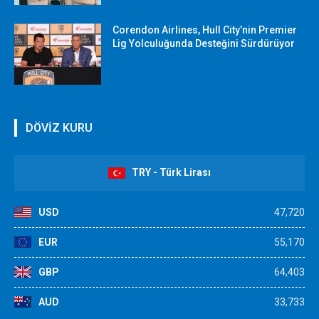
Corendon Airlines, Hull City’nin Premier
Lig Yolculuğunda Desteğini Sürdürüyor
DÖVİZ KURU
TRY - Türk Lirası
USD
47,720
EUR
55,170
GBP
64,403
AUD
33,733