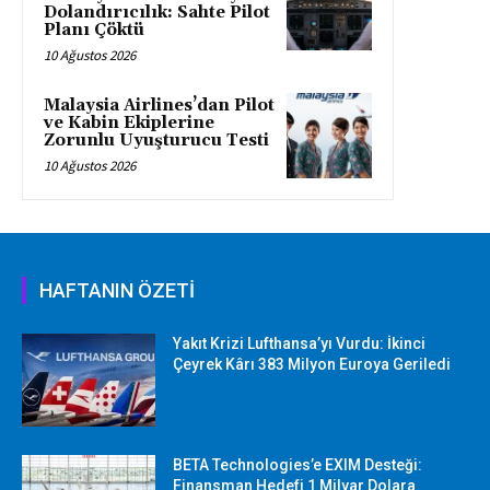
Dolandırıcılık: Sahte Pilot
Planı Çöktü
10 Ağustos 2026
Malaysia Airlines’dan Pilot
ve Kabin Ekiplerine
Zorunlu Uyuşturucu Testi
10 Ağustos 2026
HAFTANIN ÖZETİ
Yakıt Krizi Lufthansa’yı Vurdu: İkinci
Çeyrek Kârı 383 Milyon Euroya Geriledi
BETA Technologies’e EXIM Desteği:
Finansman Hedefi 1 Milyar Dolara