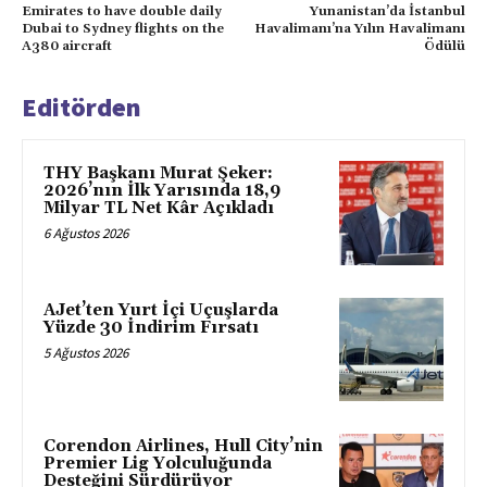
Emirates to have double daily
Yunanistan’da İstanbul
Dubai to Sydney flights on the
Havalimanı’na Yılın Havalimanı
A380 aircraft
Ödülü
Editörden
THY Başkanı Murat Şeker:
2026’nın İlk Yarısında 18,9
Milyar TL Net Kâr Açıkladı
6 Ağustos 2026
AJet’ten Yurt İçi Uçuşlarda
Yüzde 30 İndirim Fırsatı
5 Ağustos 2026
Corendon Airlines, Hull City’nin
Premier Lig Yolculuğunda
Desteğini Sürdürüyor