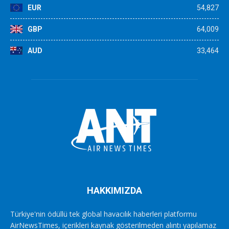
EUR
54,827
GBP
64,009
AUD
33,464
HAKKIMIZDA
Türkiye'nin ödüllü tek global havacılık haberleri platformu
AirNewsTimes, içerikleri kaynak gösterilmeden alıntı yapılamaz