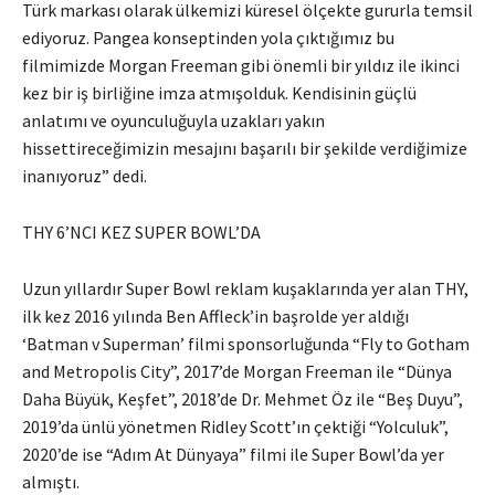
Türk markası olarak ülkemizi küresel ölçekte gururla temsil
ediyoruz. Pangea konseptinden yola çıktığımız bu
filmimizde Morgan Freeman gibi önemli bir yıldız ile ikinci
kez bir iş birliğine imza atmışolduk. Kendisinin güçlü
anlatımı ve oyunculuğuyla uzakları yakın
hissettireceğimizin mesajını başarılı bir şekilde verdiğimize
inanıyoruz” dedi.
THY 6’NCI KEZ SUPER BOWL’DA
Uzun yıllardır Super Bowl reklam kuşaklarında yer alan THY,
ilk kez 2016 yılında Ben Affleck’in başrolde yer aldığı
‘Batman v Superman’ filmi sponsorluğunda “Fly to Gotham
and Metropolis City”, 2017’de Morgan Freeman ile “Dünya
Daha Büyük, Keşfet”, 2018’de Dr. Mehmet Öz ile “Beş Duyu”,
2019’da ünlü yönetmen Ridley Scott’ın çektiği “Yolculuk”,
2020’de ise “Adım At Dünyaya” filmi ile Super Bowl’da yer
almıştı.