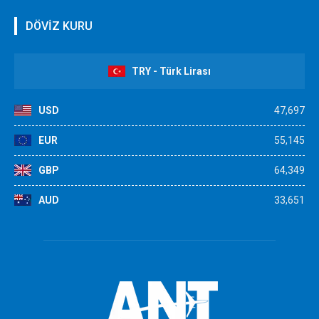
DÖVİZ KURU
TRY - Türk Lirası
USD
47,697
EUR
55,145
GBP
64,349
AUD
33,651