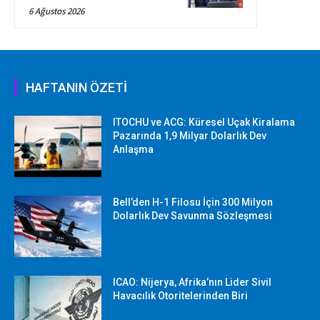
6 Ağustos 2026
HAFTANIN ÖZETİ
ITOCHU ve ACG: Küresel Uçak Kiralama
Pazarında 1,9 Milyar Dolarlık Dev
Anlaşma
Bell’den H-1 Filosu İçin 300 Milyon
Dolarlık Dev Savunma Sözleşmesi
ICAO: Nijerya, Afrika’nın Lider Sivil
Havacılık Otoritelerinden Biri