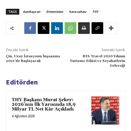
TAGS
Azerbaycan
Ermenistan
hava sahası
THY
Önceki İçerik
Sonraki İçerik
Çin, Uzay İstasyonu İnşaasına
HIS Travel 2020 Yılının
2021’de Başlayacak
Turizme Etkisi ve Seyahatlerin
Geleceği
Editörden
THY Başkanı Murat Şeker:
2026’nın İlk Yarısında 18,9
Milyar TL Net Kâr Açıkladı
6 Ağustos 2026