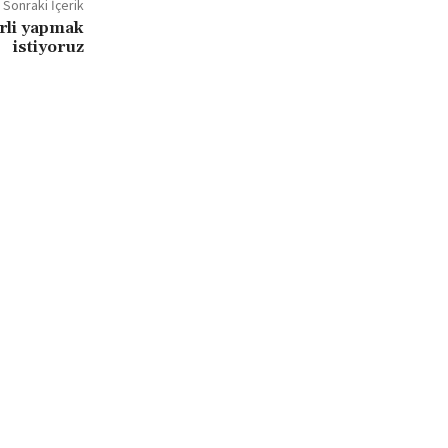
Sonraki İçerik
rli yapmak
istiyoruz