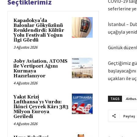
Seçtiklerimiz
COVID-19 salgı
seferlerine ye
Kapadokya’da
İstanbul – Dub
Balonlar Gökyüzünü
Renklendirdi: Kültür
uçağıyla yenid
Yolu Festivali Yoğun
İlgi Gördü
Günlük düzenl
3 Ağustos 2026
Joby Aviation, ATOMS
Geçtiğimiz gü
ile Vertiport Ağını
başlayacağını
Kurmaya
Hazırlanıyor
uçakları ile u
4 Ağustos 2026
Yakıt Krizi
TAGS
Airbus
Lufthansa’yı Vurdu:
İkinci Çeyrek Kârı 383
Milyon Euroya
Geriledi
Paylaş
4 Ağustos 2026