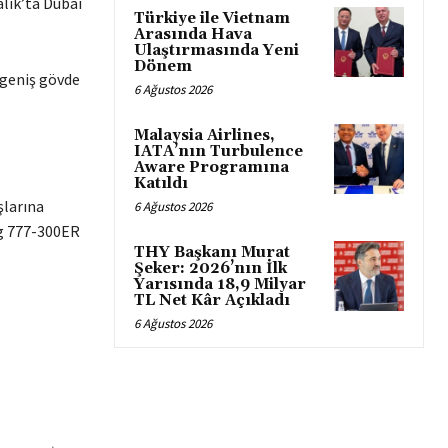
alık’ta Dubai
Türkiye ile Vietnam
Arasında Hava
Ulaştırmasında Yeni
Dönem
i geniş gövde
6 Ağustos 2026
Malaysia Airlines,
IATA’nın Turbulence
Aware Programına
Katıldı
şlarına
6 Ağustos 2026
ng 777-300ER
THY Başkanı Murat
Şeker: 2026’nın İlk
Yarısında 18,9 Milyar
TL Net Kâr Açıkladı
6 Ağustos 2026