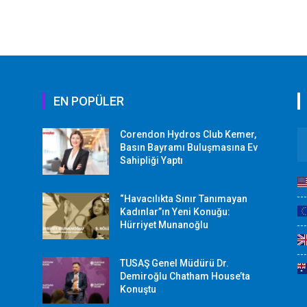
EN POPÜLER
Corendon Hydros Club Kemer,
r
Basın Bayramı Buluşmasına Ev
Sahipliği Yaptı
“Havacılıkta Sınır Tanımayan
Kadınlar”ın Yeni Konuğu:
Hürriyet Munanoğlu
TUSAŞ Genel Müdürü Dr.
Demiroğlu Chatham House’ta
Konuştu