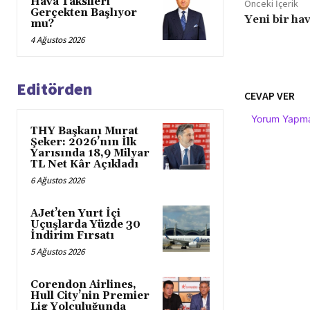
Hava Taksileri
Önceki İçerik
Gerçekten Başlıyor
Yeni bir ha
mu?
4 Ağustos 2026
Editörden
CEVAP VER
Yorum Yapmak
THY Başkanı Murat
Şeker: 2026’nın İlk
Yarısında 18,9 Milyar
TL Net Kâr Açıkladı
6 Ağustos 2026
AJet’ten Yurt İçi
Uçuşlarda Yüzde 30
İndirim Fırsatı
5 Ağustos 2026
Corendon Airlines,
Hull City’nin Premier
Lig Yolculuğunda