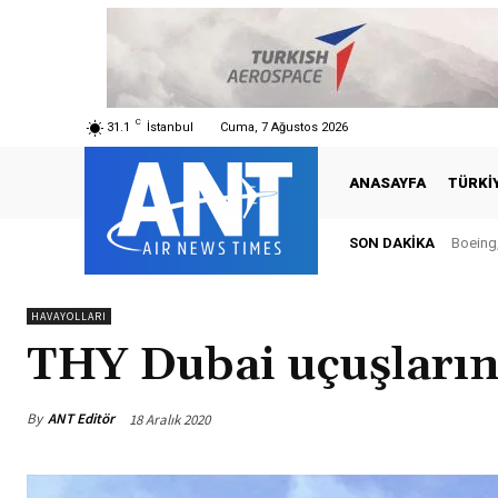
C
31.1
İstanbul
Cuma, 7 Ağustos 2026
ANASAYFA
TÜRKI
SON DAKIKA
Boeing,
Tür
HAVAYOLLARI
THY Dubai uçuşların
By
ANT Editör
18 Aralık 2020