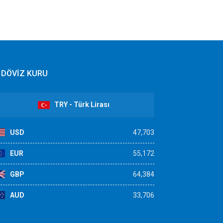
DÖVİZ KURU
TRY - Türk Lirası
USD
47,703
EUR
55,172
GBP
64,384
AUD
33,706