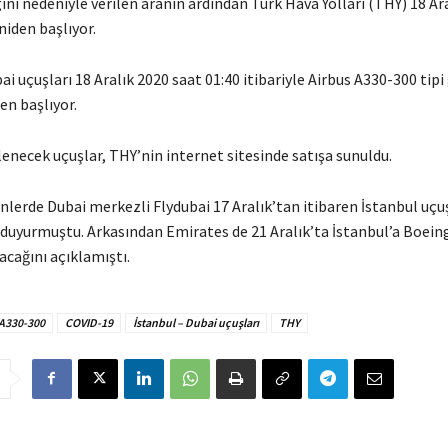
nı nedeniyle verilen aranın ardından Türk Hava Yolları (THY) 18 Ar
niden başlıyor.
ai uçuşları 18 Aralık 2020 saat 01:40 itibariyle Airbus A330-300 tip
en başlıyor.
enecek uçuşlar, THY’nin internet sitesinde satışa sunuldu.
nlerde Dubai merkezli Flydubai 17 Aralık’tan itibaren İstanbul uçu
 duyurmuştu. Arkasından Emirates de 21 Aralık’ta İstanbul’a Boei
çacağını açıklamıştı.
 A330-300
COVID-19
İstanbul – Dubai uçuşları
THY