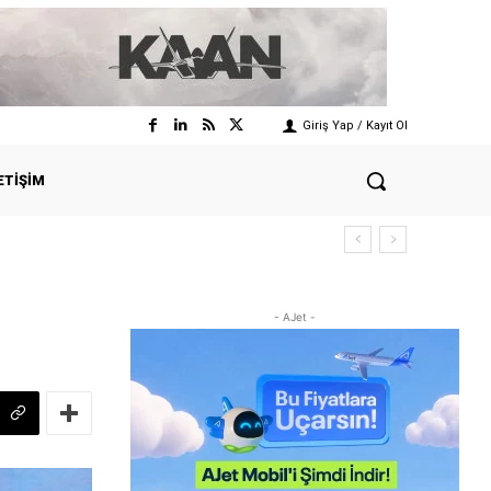
Giriş Yap / Kayıt Ol
ETIŞIM
- AJet -