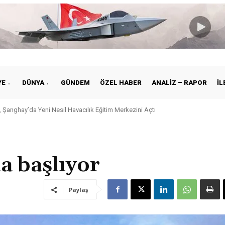
YE
DÜNYA
GÜNDEM
ÖZEL HABER
ANALIZ – RAPOR
İL
 Şanghay’da Yeni Nesil Havacılık Eğitim Merkezini Açtı
kiye ile Vietnam Arasında Hava Ulaştırmasında Yeni Dönem
a başlıyor
Paylaş