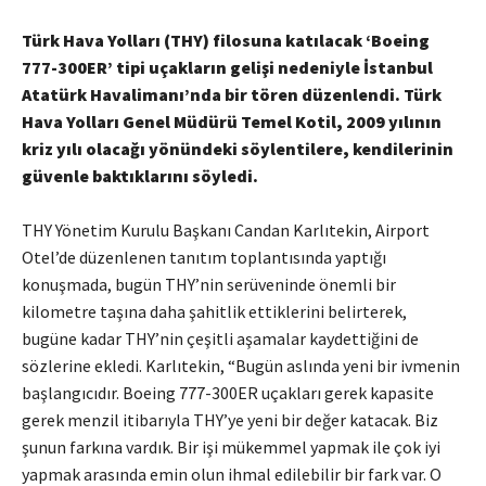
Türk Hava Yolları (THY) filosuna katılacak ‘Boeing
777-300ER’ tipi uçakların gelişi nedeniyle İstanbul
Atatürk Havalimanı’nda bir tören düzenlendi. Türk
Hava Yolları Genel Müdürü Temel Kotil, 2009 yılının
kriz yılı olacağı yönündeki söylentilere, kendilerinin
güvenle baktıklarını söyledi.
THY Yönetim Kurulu Başkanı Candan Karlıtekin, Airport
Otel’de düzenlenen tanıtım toplantısında yaptığı
konuşmada, bugün THY’nin serüveninde önemli bir
kilometre taşına daha şahitlik ettiklerini belirterek,
bugüne kadar THY’nin çeşitli aşamalar kaydettiğini de
sözlerine ekledi. Karlıtekin, “Bugün aslında yeni bir ivmenin
başlangıcıdır. Boeing 777-300ER uçakları gerek kapasite
gerek menzil itibarıyla THY’ye yeni bir değer katacak. Biz
şunun farkına vardık. Bir işi mükemmel yapmak ile çok iyi
yapmak arasında emin olun ihmal edilebilir bir fark var. O