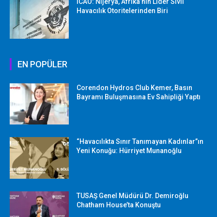
ICAO: Nijerya, Afrika’nın Lider Sivil
Havacılık Otoritelerinden Biri
EN POPÜLER
Corendon Hydros Club Kemer, Basın
Bayramı Buluşmasına Ev Sahipliği Yaptı
“Havacılıkta Sınır Tanımayan Kadınlar”ın
Yeni Konuğu: Hürriyet Munanoğlu
TUSAŞ Genel Müdürü Dr. Demiroğlu
Chatham House’ta Konuştu