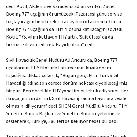
dedi. Kotil, Akdeniz ve Karadeniz adları verilen 2 adet
Boeing 777 uçağının önümüzdeki Pazartesi günü servise
başlayacağını belirterek, Ocak ayının ortalarında 3.üncü
Boeing 777 uçağının da THY filosuna katılacağını söyledi.
Kotil, “75. yılını kutlayan THY artık ‘Suit Class’ da da
hizmete devam edecek. Hayırlı olsun” dedi.
Sivil Havacılık Genel Müdürü Ali Arıduru da, Boeing 777
uçaklarının THY filosuna katılmasının büyük önem
taşıdığına dikkat çekerek, “Bugün gerçekten Türk Sivil
Havacılığı adına son derece dönüm noktası diyebileceğimiz
bir gün. Ben öncelikle THY yönetimini tebrik ediyorum. Her
iki uçağımızın da Türk Sivil Havacılığı adına hayırlara vesile
olmasını diliyorum” dedi. SHGM Genel Müdürü Arıduru, THY
Yönetim Kurulu Başkanı ve Yönetim Kurulu üyelerine de
seslenerek, Türkiye, 380’leri de bekliyor hedef bu’ dedi.
Törene katılanlar ve basın mensupları daha sonra Atatürk