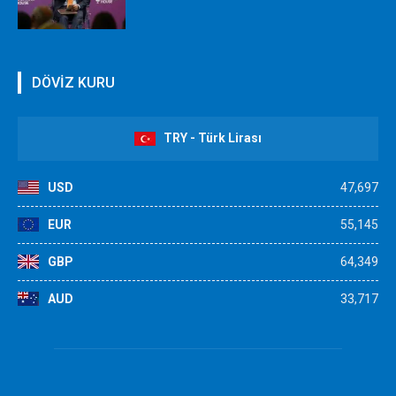
DÖVİZ KURU
TRY - Türk Lirası
USD
47,697
EUR
55,145
GBP
64,349
AUD
33,717