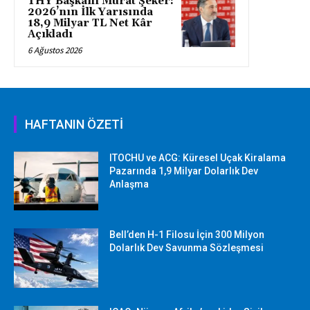
THY Başkanı Murat Şeker:
2026’nın İlk Yarısında
18,9 Milyar TL Net Kâr
Açıkladı
6 Ağustos 2026
HAFTANIN ÖZETİ
ITOCHU ve ACG: Küresel Uçak Kiralama
Pazarında 1,9 Milyar Dolarlık Dev
Anlaşma
Bell’den H-1 Filosu İçin 300 Milyon
Dolarlık Dev Savunma Sözleşmesi