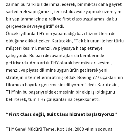
zaman bu farkı biz de ihmal ederek, bir miktar daha gayret
sarfederek yaptığımız işi en üst düzeyde yapmak üzere yeni
bir yapılanma içine girdik ve first class uygulaması da bu
çerçevede devreye girdi” dedi.
Önceki yıllarda THY’nin yapamadığı bazı hizmetlerin de
olduğuna dikkat çeken Karlıtekin, “Tek bir ürün ile her türlü
müşteri kesimi, menzil ve piyasaya hitap etmeye
çalışıyordu. Bu bazı dezavantajları da beraberinde
getiriyordu. Ama artık THY olarak her müşteri kesimi,
menzil ve piyasa dilimine uygun ürün getirerek yeni
stratejinin temellerini atmış olduk. Boeing 777 uçaklarının
filomuza hayırlar getirmesini diliyorum” dedi. Karlıtekin,
THY’nin bu başarıyı elde etmesinin bir ekip işi olduğunu
belirterek, tüm THY çalışanlarına teşekkür etti.
“First Class değil, Suit Class hizmet başlatıyoruz”
THY Genel Müdürü Temel Kotil de, 2008 yılının sonuna