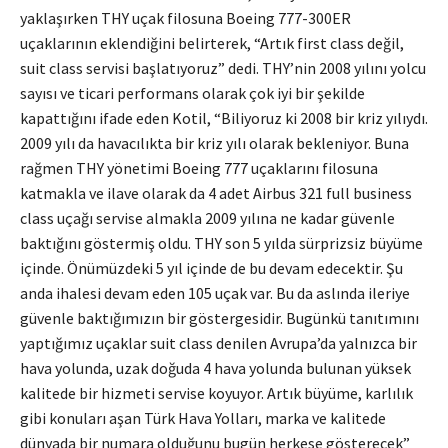
yaklaşırken THY uçak filosuna Boeing 777-300ER
uçaklarının eklendiğini belirterek, “Artık first class değil,
suit class servisi başlatıyoruz” dedi. THY’nin 2008 yılını yolcu
sayısı ve ticari performans olarak çok iyi bir şekilde
kapattığını ifade eden Kotil, “Biliyoruz ki 2008 bir kriz yılıydı.
2009 yılı da havacılıkta bir kriz yılı olarak bekleniyor. Buna
rağmen THY yönetimi Boeing 777 uçaklarını filosuna
katmakla ve ilave olarak da 4 adet Airbus 321 full business
class uçağı servise almakla 2009 yılına ne kadar güvenle
baktığını göstermiş oldu. THY son 5 yılda sürprizsiz büyüme
içinde. Önümüzdeki 5 yıl içinde de bu devam edecektir. Şu
anda ihalesi devam eden 105 uçak var. Bu da aslında ileriye
güvenle baktığımızın bir göstergesidir. Bugünkü tanıtımını
yaptığımız uçaklar suit class denilen Avrupa’da yalnızca bir
hava yolunda, uzak doğuda 4 hava yolunda bulunan yüksek
kalitede bir hizmeti servise koyuyor. Artık büyüme, karlılık
gibi konuları aşan Türk Hava Yolları, marka ve kalitede
dünyada bir numara olduğunu bugün herkese gösterecek”