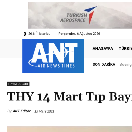
C
26.6
İstanbul
Perşembe, 6 Ağustos 2026
ANASAYFA
TÜRKI
SON DAKIKA
Boeing,
HAVAYOLLARI
THY 14 Mart Tıp Bay
By
ANT Editör
15 Mart 2021