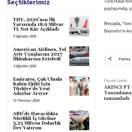
Seçtiklerimiz
Türk Hava Yoll
paylaşımda, şi
THY, 2026’nın İlk
Mesajda, “Gec
Yarısında 18,9 Milyar
TL Net Kâr Açıkladı
Bayramı’nı kutl
5 Ağustos 2026
American Airlines, Tel
Aviv Uçuşlarını 2027
İlkbaharına Erteledi
Paylaş
3 Ağustos 2026
Emirates, Çok Uluslu
Önceki İçerik
Kabin Ekibi İçin
AKINCI PT-2
Türkiye’de Yeni
Tanımlama T
Adaylar Arıyor
tamamladı
31 Temmuz 2026
ABD’de Havacılıkta
Nitelikli İş Gücüne
3,25 Milyon Dolarlık
Dev Yatırım