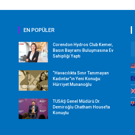
EN POPÜLER
Corendon Hydros Club Kemer,
r
Basın Bayramı Buluşmasına Ev
Sahipliği Yaptı
“Havacılıkta Sınır Tanımayan
Kadınlar”ın Yeni Konuğu:
Hürriyet Munanoğlu
TUSAŞ Genel Müdürü Dr.
Demiroğlu Chatham House’ta
Konuştu