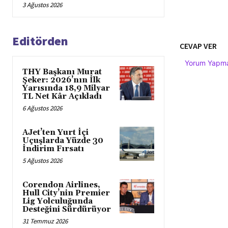
3 Ağustos 2026
Editörden
CEVAP VER
Yorum Yapmak
THY Başkanı Murat
Şeker: 2026’nın İlk
Yarısında 18,9 Milyar
TL Net Kâr Açıkladı
6 Ağustos 2026
AJet’ten Yurt İçi
Uçuşlarda Yüzde 30
İndirim Fırsatı
5 Ağustos 2026
Corendon Airlines,
Hull City’nin Premier
Lig Yolculuğunda
Desteğini Sürdürüyor
31 Temmuz 2026