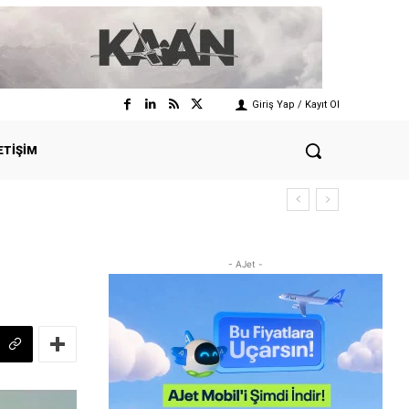
Giriş Yap / Kayıt Ol
ETIŞIM
- AJet -