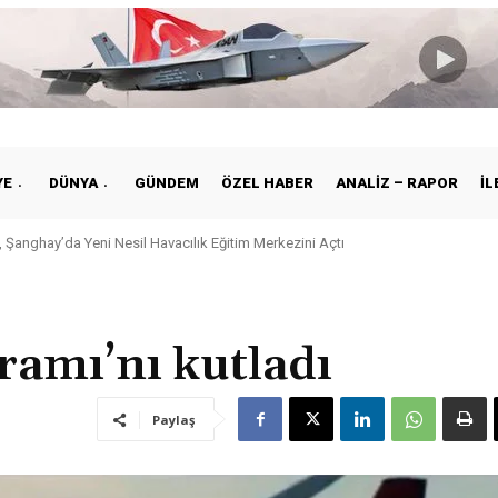
YE
DÜNYA
GÜNDEM
ÖZEL HABER
ANALIZ – RAPOR
İL
 Şanghay’da Yeni Nesil Havacılık Eğitim Merkezini Açtı
ramı’nı kutladı
Paylaş