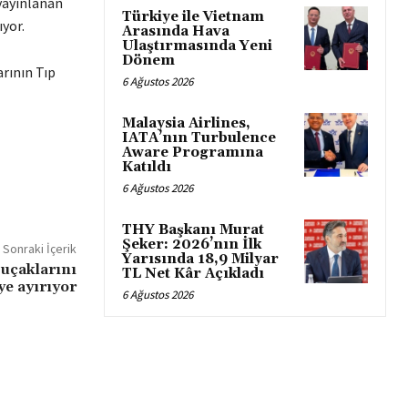
 yayınlanan
Türkiye ile Vietnam
ıyor.
Arasında Hava
Ulaştırmasında Yeni
Dönem
rının Tıp
6 Ağustos 2026
Malaysia Airlines,
IATA’nın Turbulence
Aware Programına
Katıldı
6 Ağustos 2026
THY Başkanı Murat
Şeker: 2026’nın İlk
Sonraki İçerik
Yarısında 18,9 Milyar
 uçaklarını
TL Net Kâr Açıkladı
ye ayırıyor
6 Ağustos 2026