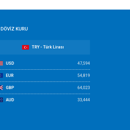
DÖVİZ KURU
TRY - Türk Lirası
USD
47,594
EUR
54,819
GBP
64,023
AUD
33,444