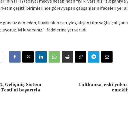
arı’nın (THY) sosyal medya hesabından “İyi ki varsınız” sloganıyla
rketin çeşitli birimlerinde görev yapan çalışanların ifadeleri yer al
e gündüz demeden, büyük bir özveriyle çalışan tüm sağlık çalışanla
uyoruz. İyi ki varsınız.” ifadelerine yer verildi.
, Gelişmiş Sistem
Lufthansa, eski yolcu
esti’ni başarıyla
emekli