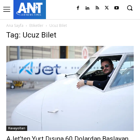
Ana Sayfa
Etiketler
Ucuz Bilet
Tag: Ucuz Bilet
Havayolları
AJet’ten Yurt Dışına 60 Dolardan Başlayan