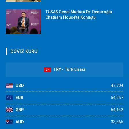
TUSAŞ Genel Müdürü Dr. Demiroğlu
Chatham House’ta Konuştu
DÖVİZ KURU
TRY - Türk Lirası
USD
47,704
EUR
54,957
GBP
64,142
AUD
33,565