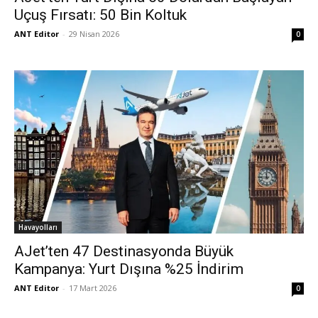
Uçuş Fırsatı: 50 Bin Koltuk
ANT Editor
-
29 Nisan 2026
0
Havayolları
AJet’ten 47 Destinasyonda Büyük
Kampanya: Yurt Dışına %25 İndirim
ANT Editor
-
17 Mart 2026
0