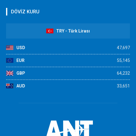
DÖVİZ KURU
TRY - Türk Lirası
USD
47,697
EUR
55,145
GBP
64,232
AUD
33,651