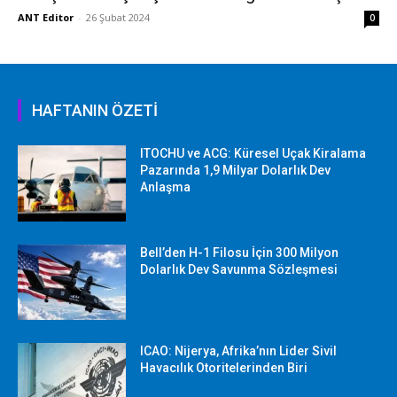
ANT Editor
-
26 Şubat 2024
0
HAFTANIN ÖZETİ
ITOCHU ve ACG: Küresel Uçak Kiralama
Pazarında 1,9 Milyar Dolarlık Dev
Anlaşma
Bell’den H-1 Filosu İçin 300 Milyon
Dolarlık Dev Savunma Sözleşmesi
ICAO: Nijerya, Afrika’nın Lider Sivil
Havacılık Otoritelerinden Biri