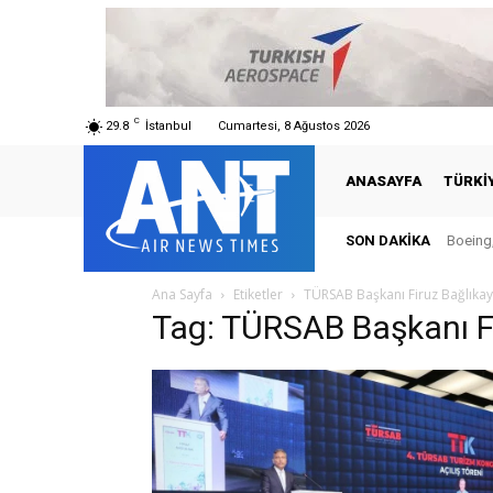
C
29.8
İstanbul
Cumartesi, 8 Ağustos 2026
ANASAYFA
TÜRKI
SON DAKIKA
Boeing,
Ana Sayfa
Etiketler
TÜRSAB Başkanı Firuz Bağlıka
Tag: TÜRSAB Başkanı F