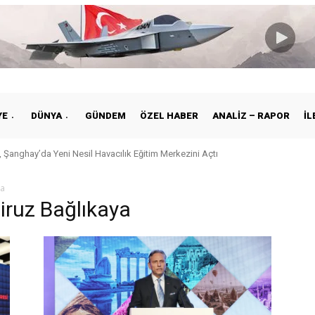
YE
DÜNYA
GÜNDEM
ÖZEL HABER
ANALIZ – RAPOR
İL
 Şanghay’da Yeni Nesil Havacılık Eğitim Merkezini Açtı
ya
iruz Bağlıkaya