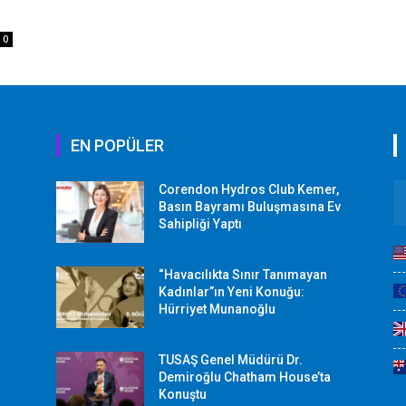
0
EN POPÜLER
Corendon Hydros Club Kemer,
r
Basın Bayramı Buluşmasına Ev
Sahipliği Yaptı
“Havacılıkta Sınır Tanımayan
Kadınlar”ın Yeni Konuğu:
Hürriyet Munanoğlu
TUSAŞ Genel Müdürü Dr.
Demiroğlu Chatham House’ta
Konuştu