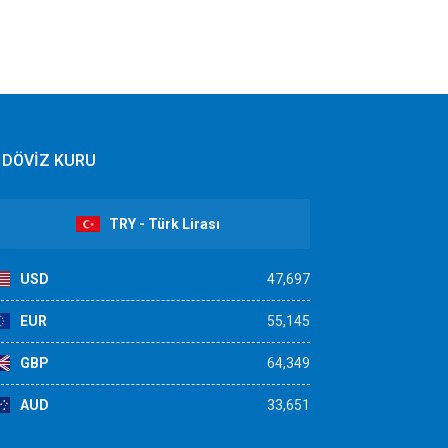
DÖVİZ KURU
TRY - Türk Lirası
USD
47,697
EUR
55,145
GBP
64,349
AUD
33,651