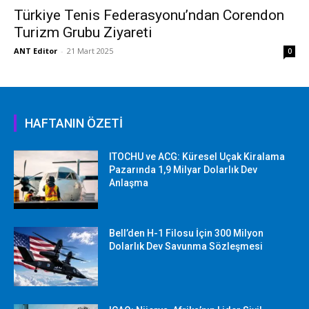
Türkiye Tenis Federasyonu’ndan Corendon
Turizm Grubu Ziyareti
ANT Editor
-
21 Mart 2025
0
HAFTANIN ÖZETİ
ITOCHU ve ACG: Küresel Uçak Kiralama
Pazarında 1,9 Milyar Dolarlık Dev
Anlaşma
Bell’den H-1 Filosu İçin 300 Milyon
Dolarlık Dev Savunma Sözleşmesi