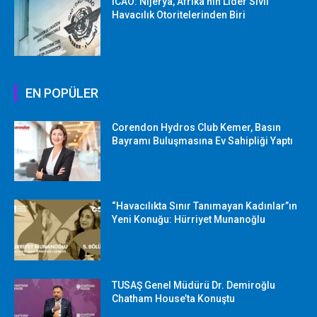
ICAO: Nijerya, Afrika’nın Lider Sivil
Havacılık Otoritelerinden Biri
EN POPÜLER
Corendon Hydros Club Kemer, Basın
Bayramı Buluşmasına Ev Sahipliği Yaptı
“Havacılıkta Sınır Tanımayan Kadınlar”ın
Yeni Konuğu: Hürriyet Munanoğlu
TUSAŞ Genel Müdürü Dr. Demiroğlu
Chatham House’ta Konuştu