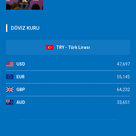
DÖVİZ KURU
TRY - Türk Lirası
USD
47,697
EUR
55,145
GBP
64,232
AUD
33,651