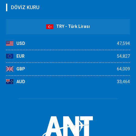
DÖVİZ KURU
TRY - Türk Lirası
USD
47,594
EUR
54,827
GBP
64,009
AUD
33,464