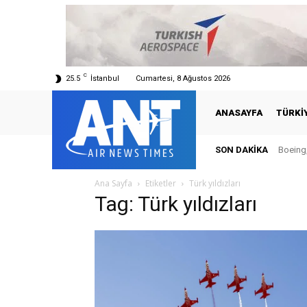
C
25.5
İstanbul
Cumartesi, 8 Ağustos 2026
ANASAYFA
TÜRKI
SON DAKIKA
Boeing,
Ana Sayfa
Etiketler
Türk yıldızları
Tag: Türk yıldızları