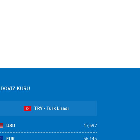
DÖVİZ KURU
TRY - Türk Lirası
USD
47,697
EUR
55,145