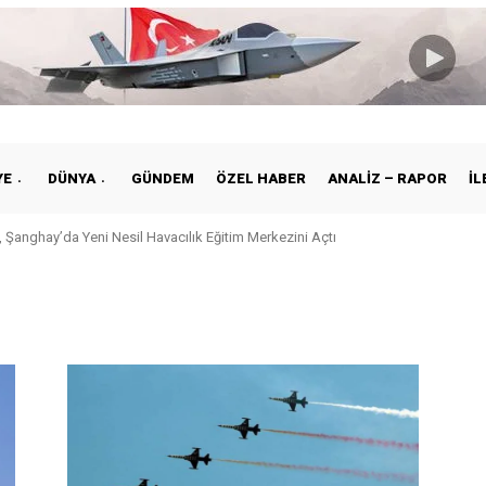
YE
DÜNYA
GÜNDEM
ÖZEL HABER
ANALIZ – RAPOR
İL
 Şanghay’da Yeni Nesil Havacılık Eğitim Merkezini Açtı