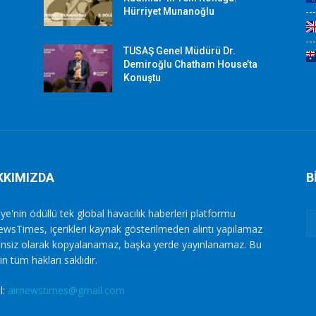
Hürriyet Munanoğlu
TUSAŞ Genel Müdürü Dr.
Demiroğlu Chatham House’ta
Konuştu
KKIMIZDA
B
ye'nin ödüllü tek global havacılık haberleri platformu
ewsTimes, içerikleri kaynak gösterilmeden alıntı yapılamaz
zinsiz olarak kopyalanamaz, başka yerde yayınlanamaz. Bu
in tüm hakları saklıdır.
l:
airnewstimes@gmail.com