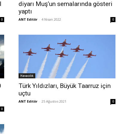
l
diyarı Muş’un semalarında gösteri
yaptı
ANT Editör
-
4 Nisan 2022
0
0
Havacılık
0
Türk Yıldızları, Büyük Taarruz için
uçtu
ANT Editör
-
25 Ağustos 2021
0
0