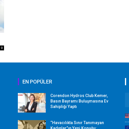
0
EN POPÜLER
Corendon Hydros Club Kemer,
r
Basın Bayramı Buluşmasına Ev
Sahipliği Yaptı
“Havacılıkta Sınır Tanımayan
Kadınlar”ın Yeni Konuğu: