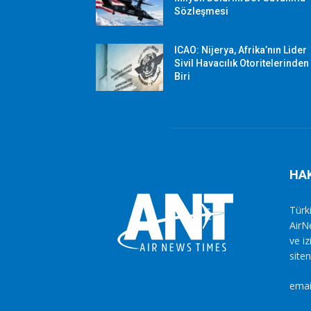
Sözleşmesi
ICAO: Nijerya, Afrika’nın Lider
Sivil Havacılık Otoritelerinden
Biri
HA
Türki
AirN
ve i
siten
emai