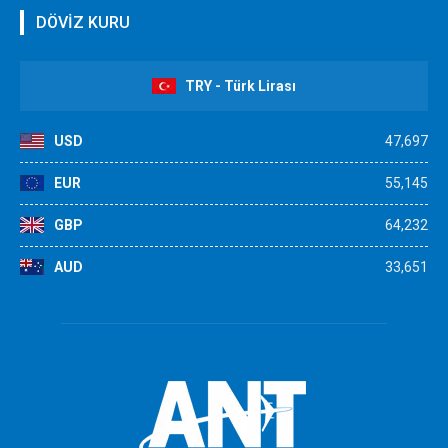
DÖVİZ KURU
TRY - Türk Lirası
USD
47,697
EUR
55,145
GBP
64,232
AUD
33,651