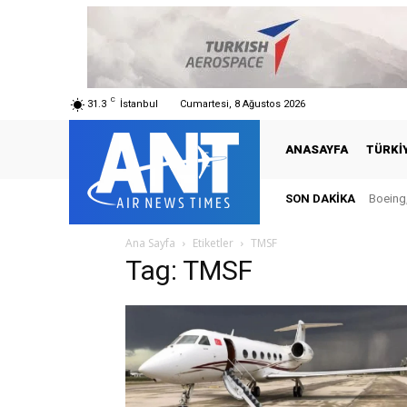
C
31.3
İstanbul
Cumartesi, 8 Ağustos 2026
ANASAYFA
TÜRKI
SON DAKIKA
Boeing,
Ana Sayfa
Etiketler
TMSF
Tag: TMSF