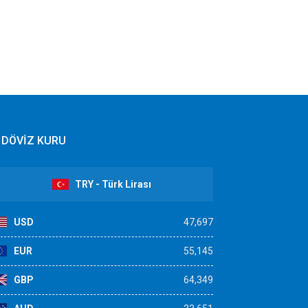
DÖVİZ KURU
TRY - Türk Lirası
USD
47,697
EUR
55,145
GBP
64,349