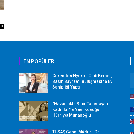
0
EN POPÜLER
Corendon Hydros Club Kemer,
r
Basın Bayramı Buluşmasına Ev
Sahipliği Yaptı
“Havacılıkta Sınır Tanımayan
Kadınlar”ın Yeni Konuğu:
Hürriyet Munanoğlu
TUSAŞ Genel Müdürü Dr.