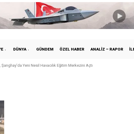
YE
DÜNYA
GÜNDEM
ÖZEL HABER
ANALIZ – RAPOR
İL
 Şanghay’da Yeni Nesil Havacılık Eğitim Merkezini Açtı