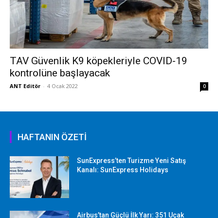
TAV Güvenlik K9 köpekleriyle COVID-19
kontrolüne başlayacak
ANT Editör
-
4 Ocak 2022
0
HAFTANIN ÖZETİ
SunExpress’ten Turizme Yeni Satış
Kanalı: SunExpress Holidays
Airbus’tan Güçlü İlk Yarı: 351 Uçak