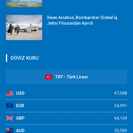
Swan Aviation, Bombardier Global İş
Jetini Filosundan Ayırdı
DÖVİZ KURU
TRY - Türk Lirası
USD
47,588
EUR
54,991
GBP
64,104
AUD
33,589