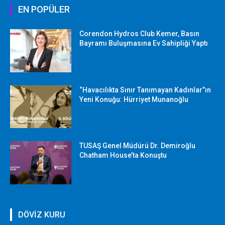
EN POPÜLER
Corendon Hydros Club Kemer, Basın
Bayramı Buluşmasına Ev Sahipliği Yaptı
“Havacılıkta Sınır Tanımayan Kadınlar”ın
Yeni Konuğu: Hürriyet Munanoğlu
TUSAŞ Genel Müdürü Dr. Demiroğlu
Chatham House’ta Konuştu
DÖVİZ KURU