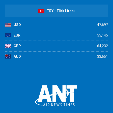
TRY - Türk Lirası
USD
47,697
EUR
55,145
GBP
64,232
AUD
33,651