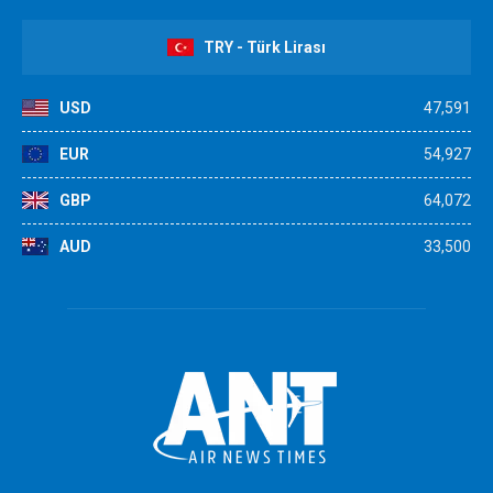
TRY - Türk Lirası
USD
47,591
EUR
54,927
GBP
64,072
AUD
33,500