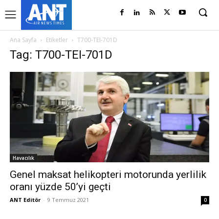
Ana Sayfa
Etiketler
T700-TEI-701D
Tag: T700-TEI-701D
Havacılık
Genel maksat helikopteri motorunda yerlilik
oranı yüzde 50’yi geçti
ANT Editör
-
9 Temmuz 2021
0