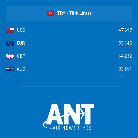
TRY - Türk Lirası
USD
47,697
EUR
55,145
GBP
64,232
AUD
33,651