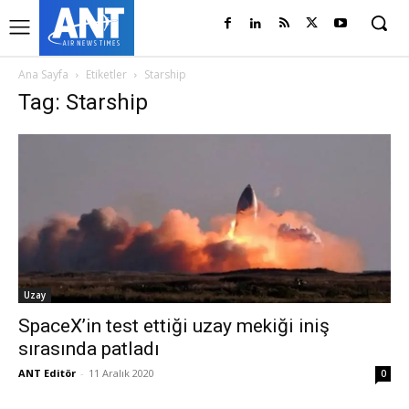
Ana Sayfa
Etiketler
Starship
Tag: Starship
Uzay
SpaceX’in test ettiği uzay mekiği iniş
sırasında patladı
ANT Editör
-
11 Aralık 2020
0