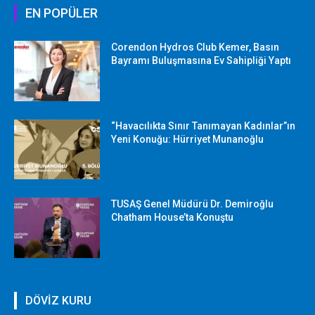
EN POPÜLER
Corendon Hydros Club Kemer, Basın
Bayramı Buluşmasına Ev Sahipliği Yaptı
“Havacılıkta Sınır Tanımayan Kadınlar”ın
Yeni Konuğu: Hürriyet Munanoğlu
TUSAŞ Genel Müdürü Dr. Demiroğlu
Chatham House’ta Konuştu
DÖVİZ KURU