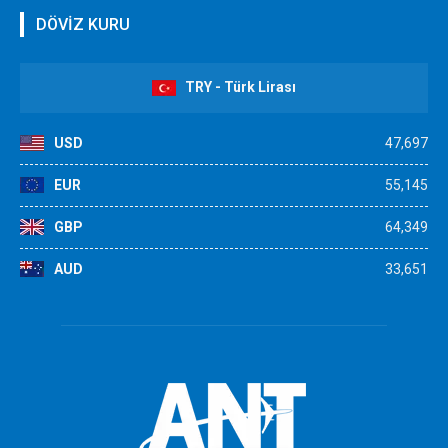
DÖVİZ KURU
TRY - Türk Lirası
USD
47,697
EUR
55,145
GBP
64,349
AUD
33,651